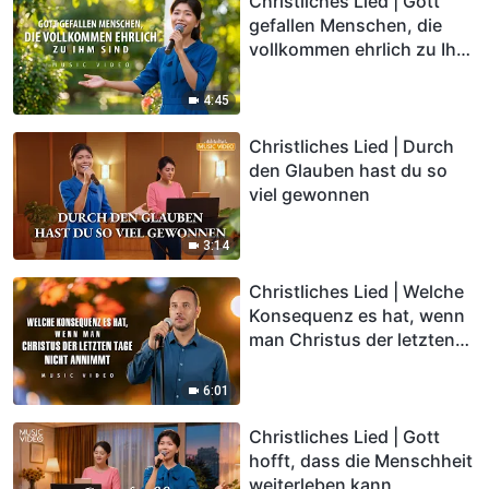
Christliches Lied | Gott
gefallen Menschen, die
vollkommen ehrlich zu Ihm
sind
4:45
Christliches Lied | Durch
den Glauben hast du so
viel gewonnen
3:14
Christliches Lied | Welche
Konsequenz es hat, wenn
man Christus der letzten
Tage nicht annimmt
6:01
Christliches Lied | Gott
hofft, dass die Menschheit
weiterleben kann