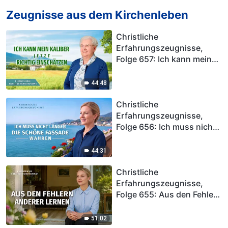
des Lebens?
Zeugnisse aus dem Kirchenleben
Christliche
Erfahrungszeugnisse,
Folge 657: Ich kann mein
Kaliber jetzt richtig
einschätzen
44:48
Christliche
Erfahrungszeugnisse,
Folge 656: Ich muss nicht
länger die schöne Fassade
wahren
44:31
Christliche
Erfahrungszeugnisse,
Folge 655: Aus den Fehlern
anderer lernen
51:02