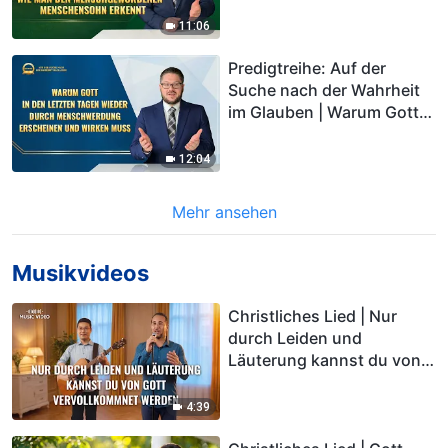
menschgewordenen
Menschensohn erkennt
11:06
Predigtreihe: Auf der
Suche nach der Wahrheit
im Glauben | Warum Gott
in den letzten Tagen
wieder durch
12:04
Menschwerdung
erscheinen und wirken
Mehr ansehen
muss
Musikvideos
Christliches Lied | Nur
durch Leiden und
Läuterung kannst du von
Gott vervollkommnet
werden
4:39