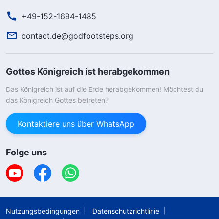
+49-152-1694-1485
contact.de@godfootsteps.org
Gottes Königreich ist herabgekommen
Das Königreich ist auf die Erde herabgekommen! Möchtest du
das Königreich Gottes betreten?
Kontaktiere uns über WhatsApp
Folge uns
Ich muss sagen, dass du Glück hast, denn
hier hast du die Gelegenheit, den Herrn
willkommen zu heißen und den Weg zu
finden, Schmerzen loszuwerden und ein
schönes Leben zu führen. Das ist Gottes
Segen für dich, bist du bereit, ihn
Nutzungsbedingungen
Datenschutzrichtlinie
anzunehmen?