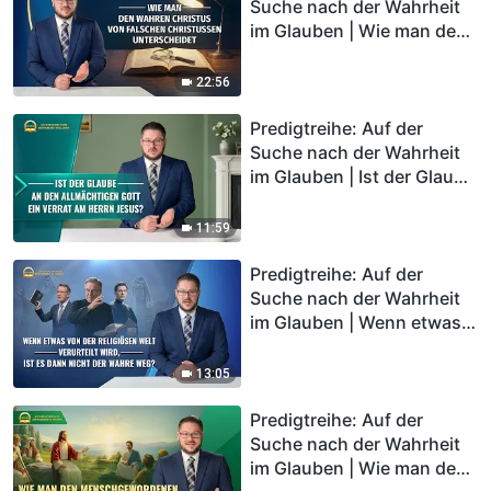
Suche nach der Wahrheit
im Glauben | Wie man den
wahren Christus von
falschen Christussen
22:56
unterscheidet
Predigtreihe: Auf der
Suche nach der Wahrheit
im Glauben | Ist der Glaube
an den Allmächtigen Gott
ein Verrat am Herrn Jesus?
11:59
Predigtreihe: Auf der
Suche nach der Wahrheit
im Glauben | Wenn etwas
von der religiösen Welt
verurteilt wird, ist es dann
13:05
nicht der wahre Weg?
Predigtreihe: Auf der
Suche nach der Wahrheit
im Glauben | Wie man den