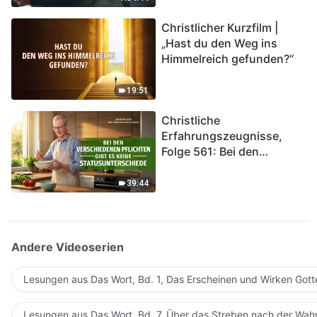
kommen. Wie können wir
Christlicher Kurzfilm |
in das Königreich Gottes
„Hast du den Weg ins
eintreten?
Himmelreich gefunden?“
19:51
Christliche
Erfahrungszeugnisse,
Folge 561: Bei den
verschiedenen Pflichten
gibt es keine
39:44
Statusunterschiede
Andere Videoserien
Lesungen aus Das Wort, Bd. 1, Das Erscheinen und Wirken Gott
Lesungen aus Das Wort, Bd. 7, Über das Streben nach der Wahr