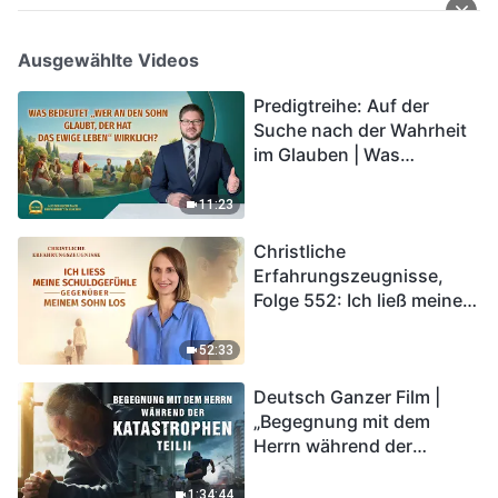
Ausgewählte Videos
Predigtreihe: Auf der
Suche nach der Wahrheit
im Glauben | Was
bedeutet „Wer an den
Sohn glaubt, der hat das
11:23
ewige Leben“ wirklich?
Christliche
Erfahrungszeugnisse,
Folge 552: Ich ließ meine
Schuldgefühle gegenüber
meinem Sohn los
52:33
Deutsch Ganzer Film |
„Begegnung mit dem
Herrn während der
Katastrophen“ (Teil II) | Die
Katastrophen der Endzeit
1:34:44