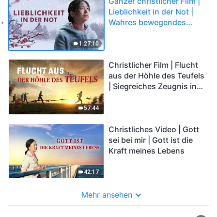
Ganzer christlicher Film |
Lieblichkeit in der Not |
Wahres bewegendes
Zeugnis des Christen
1:27:10
Christlicher Film | Flucht
aus der Höhle des Teufels
| Siegreiches Zeugnis in
Drangsalild
57:44
Christliches Video | Gott
sei bei mir | Gott ist die
Kraft meines Lebens
42:17
Mehr ansehen