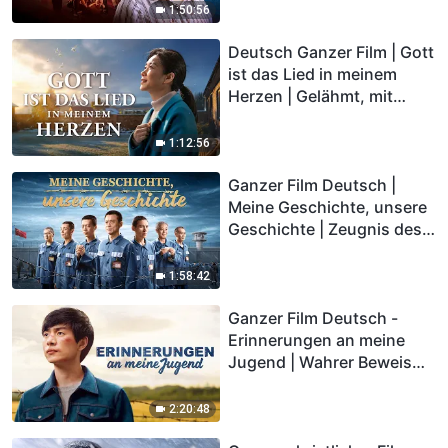
1:50:56
Deutsch Ganzer Film | Gott
ist das Lied in meinem
Herzen | Gelähmt, mit
Gedächtnisverlust und am
Rande des Todes – Wer
1:12:56
erschuf das Wunder des
Lebens?
Ganzer Film Deutsch |
Meine Geschichte, unsere
Geschichte | Zeugnis des
Glaubens im Gefängnis der
KPCh
1:58:42
Ganzer Film Deutsch -
Erinnerungen an meine
Jugend | Wahrer Beweis
der Verfolgung Christen
durch KPCh
2:20:48