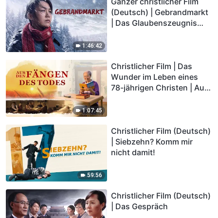
Ganzer christlicher Film
(Deutsch) | Gebrandmarkt
| Das Glaubenszeugnis
eines Christen
1:46:42
Christlicher Film | Das
Wunder im Leben eines
78-jährigen Christen | Aus
den Fängen des Todes
1:07:45
Christlicher Film (Deutsch)
| Siebzehn? Komm mir
nicht damit!
59:56
Christlicher Film (Deutsch)
| Das Gespräch