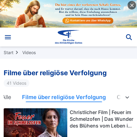
Start
Videos
Filme über religiöse Verfolgung
41 Videos
Alle
Filme über religiöse Verfolgung
Chronik
Christlicher Film | Feuer im
Schmelzofen | Das Wunder
des Blühens vom Leben im
teuflischen Gefängnis