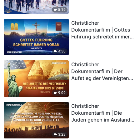
5:19
Christlicher
Dokumentarfilm | Gottes
Führung schreitet immer
voran (Highlights)
4:50
Christlicher
Dokumentarfilm | Der
Aufstieg der Vereinigten
Staaten und ihre Mission
(Highlights)
9:09
Christlicher
Dokumentarfilm | Die
Juden gehen im Ausland
ins Exil, und das
Evangelium des
3:28