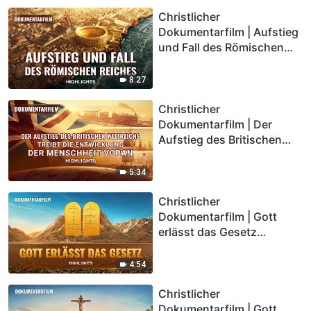
himmlischen Königreichs
wird verbreitet (Highlights)
Christlicher
Dokumentarfilm | Aufstieg
und Fall des Römischen
Reiches (Highlights)
8:27
Christlicher
Dokumentarfilm | Der
Aufstieg des Britischen
Weltreichs treibt die
Entwicklung der
5:34
Menschheit voran
(Highlights)
Christlicher
Dokumentarfilm | Gott
erlässt das Gesetz
(Highlights)
4:54
Christlicher
Dokumentarfilm | Gott