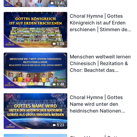
des Lobpreises 2026
13:41
Choral Hymne | Gottes
Königreich ist auf Erden
erschienen | Stimmen des
Lobpreises 2026
5:28
Menschen weltweit lernen
Chinesisch | Rezitation &
Chor: Beachtet das
Schicksal der Menschheit |
Stimmen des Lobpreises
6:48
2026
Choral Hymne | Gottes
Name wird unter den
heidnischen Nationen
gewiss als groß erhoben
werden | Stimmen des
5:23
Lobpreises 2026