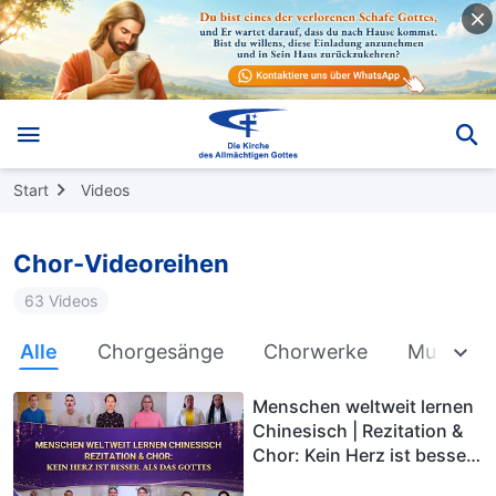
Start
Videos
Chor-Videoreihen
63 Videos
Alle
Chorgesänge
Chorwerke
Musicals
Menschen weltweit lernen
Chinesisch | Rezitation &
Chor: Kein Herz ist besser
als das Gottes | Stimmen