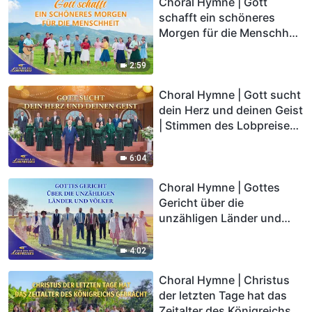
Choral Hymne | Gott
schafft ein schöneres
Morgen für die Menschheit
| Stimmen des Lobpreises
2026
2:59
Choral Hymne | Gott sucht
dein Herz und deinen Geist
| Stimmen des Lobpreises
2026
6:04
Choral Hymne | Gottes
Gericht über die
unzähligen Länder und
Völker | Stimmen des
Lobpreises 2026
4:02
Choral Hymne | Christus
der letzten Tage hat das
Zeitalter des Königreichs