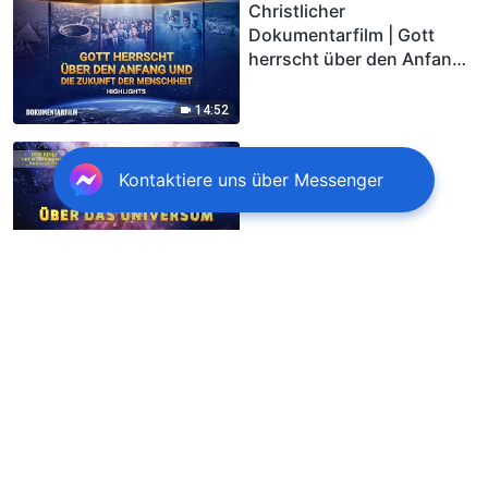
Christlicher
Dokumentarfilm | Gott
herrscht über den Anfang
und die Zukunft der
Menschheit (Highlights)
14:52
Christlicher
Dokumentarfilm | Gott
Kontaktiere uns über Messenger
herrscht über das
Universum (Highlights)
3:26
Chormusik-Doku | „Der
Eine, der die Herrschaft
über alles hat“ | Zeugnis
der Kraft Gottes (Trailer)
2:22
Doku Deutsch | DER EINE,
DER DIE HERRSCHAFT