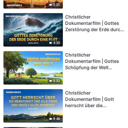
2:31
Christlicher
Dokumentarfilm | Gottes
Zerstörung der Erde durch
eine Flut (Highlights)
4:30
Christlicher
Dokumentarfilm | Gottes
Schöpfung der Welt
(Highlights)
5:32
Christlicher
Dokumentarfilm | Gott
herrscht über die
Menschheit und alle Dinge
und erhält alles aufrecht
9:40
(Highlights)