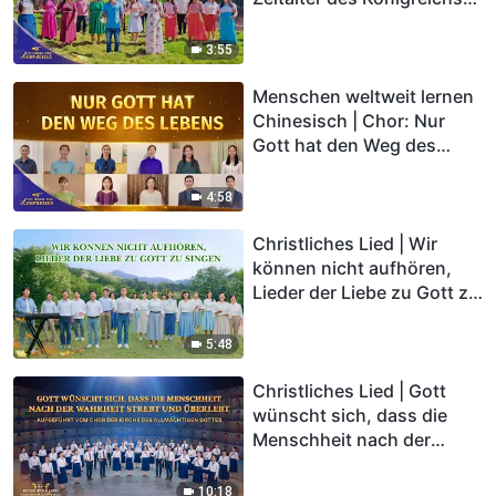
gebracht | Stimmen des
Lobpreises 2026
3:55
Menschen weltweit lernen
Chinesisch | Chor: Nur
Gott hat den Weg des
Lebens | Stimmen des
Lobpreises 2026
4:58
Christliches Lied | Wir
können nicht aufhören,
Lieder der Liebe zu Gott zu
singen (Choral Hymne)
5:48
Christliches Lied | Gott
wünscht sich, dass die
Menschheit nach der
Wahrheit strebt und
überlebt (Choral Hymne)
10:18