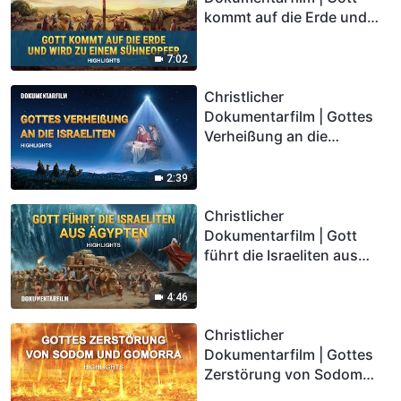
kommt auf die Erde und
wird zu einem Sühneopfer
(Highlights)
7:02
Christlicher
Dokumentarfilm | Gottes
Verheißung an die
Israeliten (Highlights)
2:39
Christlicher
Dokumentarfilm | Gott
führt die Israeliten aus
Ägypten (Highlights)
4:46
Christlicher
Dokumentarfilm | Gottes
Zerstörung von Sodom
und Gomorra (Highlights)