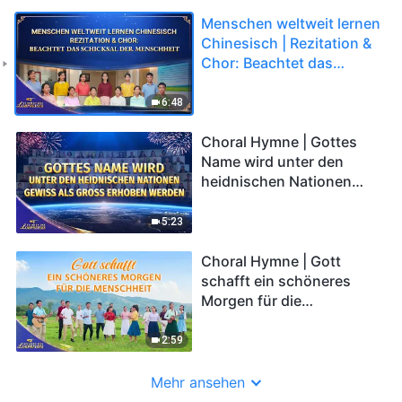
Menschen weltweit lernen
Chinesisch | Rezitation &
Chor: Beachtet das
Schicksal der Menschheit
| Stimmen des Lobpreises
6:48
2026
Choral Hymne | Gottes
Name wird unter den
heidnischen Nationen
gewiss als groß erhoben
werden | Stimmen des
5:23
Lobpreises 2026
Choral Hymne | Gott
schafft ein schöneres
Morgen für die
Menschheit | Stimmen
des Lobpreises 2026
2:59
Mehr ansehen