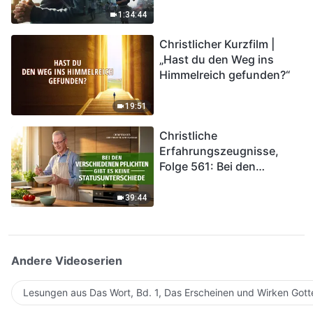
Katastrophen der Endzeit
1:34:44
kommen. Wie können wir
Christlicher Kurzfilm |
in das Königreich Gottes
„Hast du den Weg ins
eintreten?
Himmelreich gefunden?“
19:51
Christliche
Erfahrungszeugnisse,
Folge 561: Bei den
verschiedenen Pflichten
gibt es keine
39:44
Statusunterschiede
Andere Videoserien
Lesungen aus Das Wort, Bd. 1, Das Erscheinen und Wirken Gott