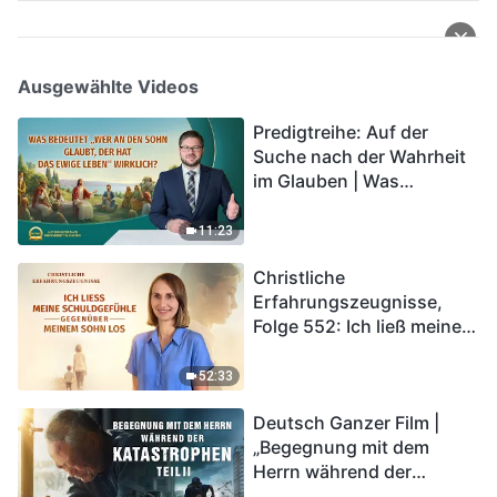
Ausgewählte Videos
Predigtreihe: Auf der
Suche nach der Wahrheit
im Glauben | Was
bedeutet „Wer an den
Sohn glaubt, der hat das
11:23
ewige Leben“ wirklich?
Christliche
Erfahrungszeugnisse,
Folge 552: Ich ließ meine
Schuldgefühle gegenüber
meinem Sohn los
52:33
Deutsch Ganzer Film |
„Begegnung mit dem
Herrn während der
Katastrophen“ (Teil II) | Die