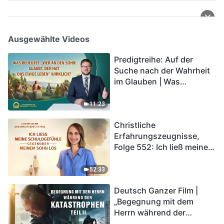
Ausgewählte Videos
Predigtreihe: Auf der
Suche nach der Wahrheit
im Glauben | Was
bedeutet „Wer an den
Sohn glaubt, der hat das
11:23
ewige Leben“ wirklich?
Christliche
Erfahrungszeugnisse,
Folge 552: Ich ließ meine
Schuldgefühle gegenüber
meinem Sohn los
52:33
Deutsch Ganzer Film |
„Begegnung mit dem
Herrn während der
Katastrophen“ (Teil II) | Die