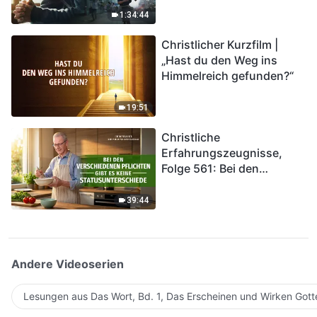
Katastrophen der Endzeit
1:34:44
kommen. Wie können wir
Christlicher Kurzfilm |
in das Königreich Gottes
„Hast du den Weg ins
eintreten?
Himmelreich gefunden?“
19:51
Christliche
Erfahrungszeugnisse,
Folge 561: Bei den
verschiedenen Pflichten
gibt es keine
39:44
Statusunterschiede
Andere Videoserien
Lesungen aus Das Wort, Bd. 1, Das Erscheinen und Wirken Gott