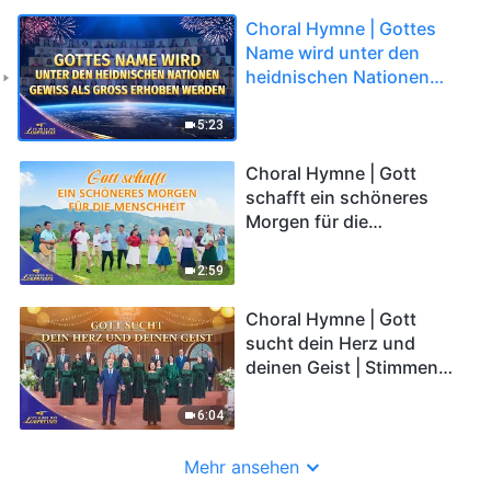
Choral Hymne | Gottes
Name wird unter den
heidnischen Nationen
gewiss als groß erhoben
werden | Stimmen des
5:23
Lobpreises 2026
Choral Hymne | Gott
schafft ein schöneres
Morgen für die
Menschheit | Stimmen
des Lobpreises 2026
2:59
Choral Hymne | Gott
sucht dein Herz und
deinen Geist | Stimmen
des Lobpreises 2026
6:04
Mehr ansehen