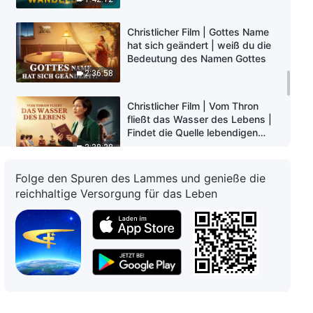
Christlicher Film | Gottes Name
hat sich geändert | weiß du die
Bedeutung des Namen Gottes
2:36:58
Christlicher Film | Vom Thron
fließt das Wasser des Lebens |
Findet die Quelle lebendigen
Wassers
2:38:38
Folge den Spuren des Lammes und genieße die
Christlicher Film | Die Stadt wird
reichhaltige Versorgung für das Leben
gestürzt werden | Babylon, was
die Bibel prophezeit, ist gefallen
2:38:44
Christlicher Film | Das Warten |
Hört die Stimme Gottes und
begrüßt den Herrn Jesus
2:57:40