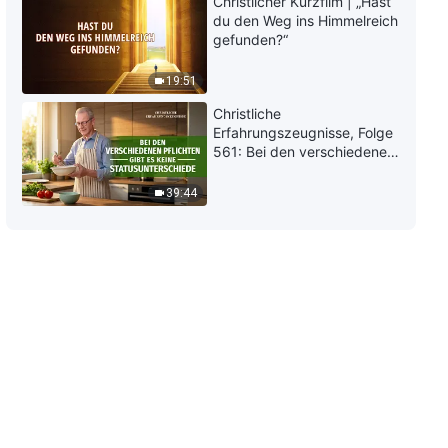
Christlicher Kurzfilm | „Hast
Gottes eintreten?
mein HERR
du den Weg ins Himmelreich
gefunden?“
2:54:20
19:51
Ganzer christlicher Film | Brich
Christliche
den Bann
Erfahrungszeugnisse, Folge
561: Bei den verschiedenen
2:41:43
Pflichten gibt es keine
Statusunterschiede
39:44