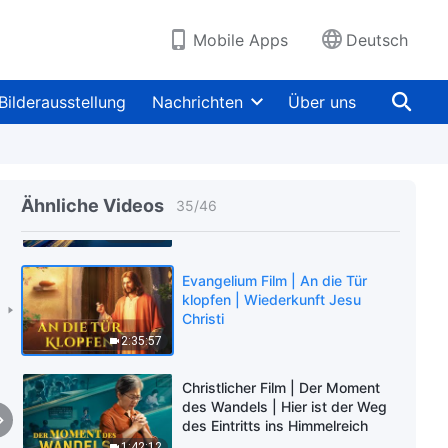
Begrüßung der Wiederkehr vom
Herrn Jesus
2:34:34
Mobile Apps
Deutsch
Christlicher Film | Glaube an Gott
| Der erfolgreiche Weg im
Bilderausstellung
Nachrichten
Über uns
Glauben an Gott (Ganzer Film
Deutsch)
2:54:06
Christlicher Film | Ich habe den
letzte Zug erwischt | Mit dem
Ähnliche Videos
35
/
46
Herrn Jesus beim Festmahl
sitzen
2:30:20
Evangelium Film | An die Tür
klopfen | Wiederkunft Jesu
Christi
2:35:57
Christlicher Film | Der Moment
des Wandels | Hier ist der Weg
des Eintritts ins Himmelreich
1:42:12