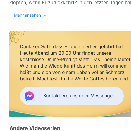
klopfen, wenn Er zurückkehrt? In den letzten Tagen ha
zurückgekehrt ist – Allmächtiger Gott als Mensch – un
Yang Aiguang, die Protagonistin des Films, glaubt sei
Mehr ansehen
übernommen hat. Diese Nachricht hat die gesamte relig
enthusiastisch an der Arbeit und am Predigen beteiligt
begrüßen. Eines Tages kommen zwei Menschen und klo
Ehemann, dass der Herr Jesus zurückgekehrt ist, und t
sind tief von den Worten des Allmächtigen Gottes bew
Dank sei Gott, dass Er dich hierher geführt hat.
Täuschungen und Restriktionen der Pastoren und Ältest
Heute Abend um 20:00 Uhr findet unsere
Kirche
des Allmächtigen Gottes aus dem Haus. Danach k
kostenlose Online-Predigt statt. Das Thema lautet
Das Material ist teilweise entnommen aus:
https://www
Tür und lesen die Worte des Allmächtigen Gottes Yang
Wie man die Wiederkunft des Herrn willkommen
heißt und sich von einem Leben voller Schmerz
Tage. Während dieser Zeit stört und behindert der Pa
befreit. Möchtest du die Worte Gottes hören und
weiterhin. Doch durch das Hören der Worte des Allmäc
Segen empfangen?
gewinnt Unterscheidungsvermögen in Bezug auf die Ger
Schließlich versteht sie, wie der Herr bei Seiner Rück
Kontaktiere uns über Messenger
klopft und wie wir Ihn willkommen heißen. Als der Neb
Gottes und erkennt an, dass
der Allmächtige Gott
wirkl
Andere Videoserien