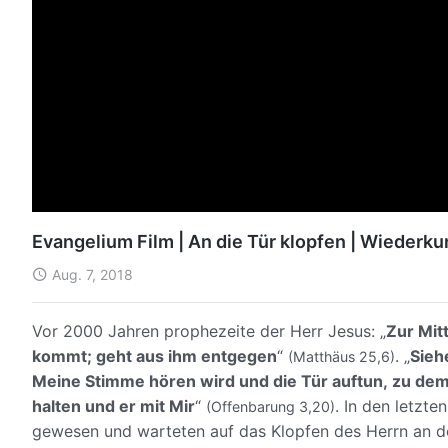
Evangelium Film | An die Tür klopfen | Wiederkun
Aug. 7, 2018
Vor 2000 Jahren prophezeite der Herr Jesus: „
Zur Mit
kommt; geht aus ihm entgegen
“
. „
Sieh
(Matthäus 25,6)
Meine Stimme hören wird und die Tür auftun, zu de
halten und er mit Mir
“
. In den letzt
(Offenbarung 3,20)
gewesen und warteten auf das Klopfen des Herrn an der