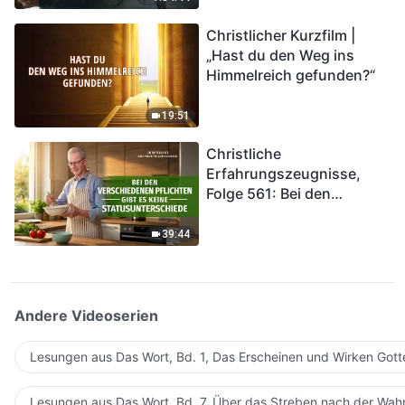
kommen. Wie können wir
Christlicher Kurzfilm |
in das Königreich Gottes
„Hast du den Weg ins
eintreten?
Himmelreich gefunden?“
19:51
Christliche
Erfahrungszeugnisse,
Folge 561: Bei den
verschiedenen Pflichten
gibt es keine
39:44
Statusunterschiede
Andere Videoserien
Lesungen aus Das Wort, Bd. 1, Das Erscheinen und Wirken Gott
Lesungen aus Das Wort, Bd. 7, Über das Streben nach der Wahr