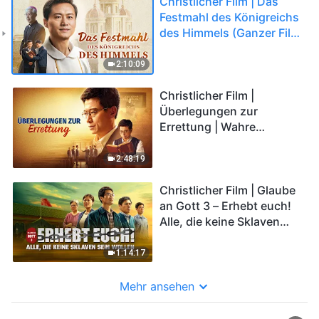
Christlicher Film | Das
Festmahl des Königreichs
des Himmels (Ganzer Film
Deutsch)
2:10:09
Christlicher Film |
Überlegungen zur
Errettung | Wahre
Geschichte, wie ein
Ältester Herrn begrüßt
2:48:19
Christlicher Film | Glaube
an Gott 3 – Erhebt euch!
Alle, die keine Sklaven
sein wollen
1:14:17
Mehr ansehen