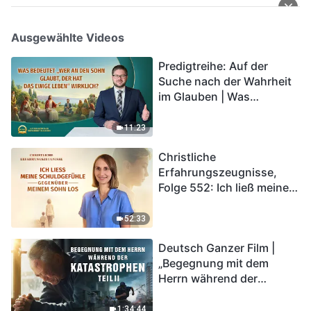
Ausgewählte Videos
Predigtreihe: Auf der
Suche nach der Wahrheit
im Glauben | Was
bedeutet „Wer an den
Sohn glaubt, der hat das
11:23
ewige Leben“ wirklich?
Christliche
Erfahrungszeugnisse,
Folge 552: Ich ließ meine
Schuldgefühle gegenüber
meinem Sohn los
52:33
Deutsch Ganzer Film |
„Begegnung mit dem
Herrn während der
Katastrophen“ (Teil II) | Die
Katastrophen der Endzeit
1:34:44