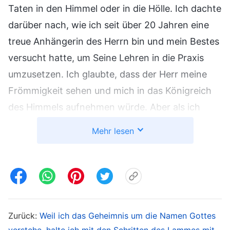
Taten in den Himmel oder in die Hölle. Ich dachte
darüber nach, wie ich seit über 20 Jahren eine
treue Anhängerin des Herrn bin und mein Bestes
versucht hatte, um Seine Lehren in die Praxis
umzusetzen. Ich glaubte, dass der Herr meine
Frömmigkeit sehen und mich in das Königreich
des Himmels aufnehmen würde. Aber als ich
immer mehr darüber nachdachte, hatte ich
Mehr lesen
plötzlich eine Idee: Jetzt, wo ich mit dem
Internet umgehen konnte, könnte ich da nicht
nach „Gericht“ suchen und sehen, was zum
Vorschein kam? Ich öffnete einen Browser und
tippte das Wort ein. Ich kann mich nicht
Zurück:
Weil ich das Geheimnis um die Namen Gottes
erinnern, auf welchen Link ich klickte, aber zu
verstehe, halte ich mit den Schritten des Lammes mit