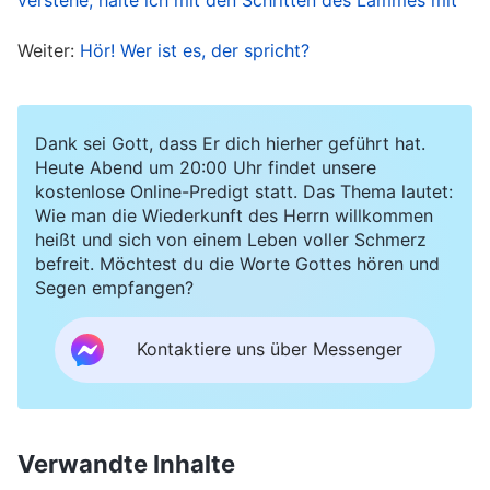
meiner Überraschung erschien dieser Satz:
Weiter:
Hör! Wer ist es, der spricht?
„Gottes Züchtigung und Gericht ist das Licht der
Errettung des Menschen.“ Dies weckte sofort
mein Interesse und so ging ich auf die Website,
Dank sei Gott, dass Er dich hierher geführt hat.
um mehr zu lesen. Als die Website geladen hatte,
Heute Abend um 20:00 Uhr findet unsere
kostenlose Online-Predigt statt. Das Thema lautet:
hörte ich dieses Loblied, das sowohl angenehm
Wie man die Wiederkunft des Herrn willkommen
klang, als auch zum Nachdenken anregte:
heißt und sich von einem Leben voller Schmerz
„Gottes Züchtigung und Gericht ist das Licht der
befreit. Möchtest du die Worte Gottes hören und
Segen empfangen?
Errettung des Menschen.“ Ein Teil des Liedtexts
lautete: „
… Wenn der Mensch in seinem Leben
Kontaktiere uns über Messenger
gesäubert werden und Änderungen in seiner
Disposition erreichen möchte, wenn er ein
sinnvolles Leben ausleben und seine Pflicht als
Verwandte Inhalte
ein Geschöpf erfüllen möchte, dann muss er