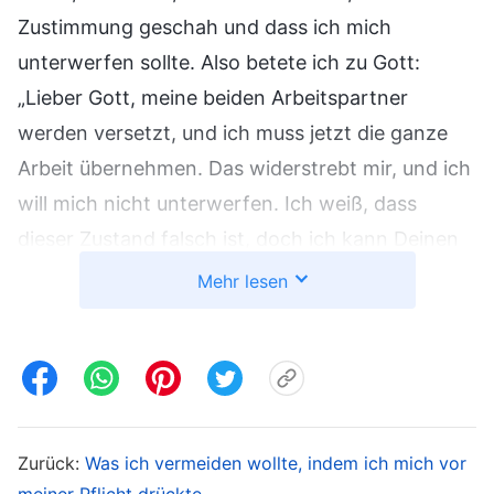
Zustimmung geschah und dass ich mich
unterwerfen sollte. Also betete ich zu Gott:
„Lieber Gott, meine beiden Arbeitspartner
werden versetzt, und ich muss jetzt die ganze
Arbeit übernehmen. Das widerstrebt mir, und ich
will mich nicht unterwerfen. Ich weiß, dass
dieser Zustand falsch ist, doch ich kann Deinen
Willen nicht verstehen. Bitte erleuchte und führe
Mehr lesen
mich, damit ich mich unterwerfen kann.“
Nach meinem Gebet schickte mir eine Schwester
einen Abschnitt aus Gottes Worten, der meinen
Zustand behandelte. Gott sagt: „
Was sind die
Zurück:
Was ich vermeiden wollte, indem ich mich vor
Merkmale eines ehrlichen Menschen? Ein
meiner Pflicht drückte