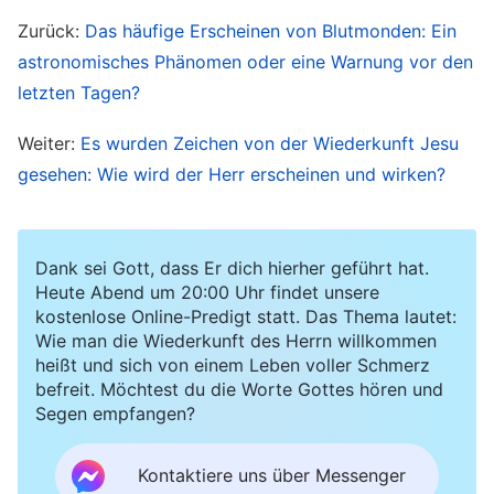
Himmelreich bei. Viele Brüder und Schwestern
Zurück:
Das häufige Erscheinen von Blutmonden: Ein
glauben Folgendes: Solange wir beständig die
astronomisches Phänomen oder eine Warnung vor den
Heilige Schrift lesen, an Versammlungen
letzten Tagen?
teilnehmen, das Werk des Herrn gewissenhaft
Weiter:
Es wurden Zeichen von der Wiederkunft Jesu
ausführen und wachsam warten, bedeute dies,
gesehen: Wie wird der Herr erscheinen und wirken?
dass wir Lampenöl vorbereitet haben und weise
Jungfrauen sind und dass wir bei der Ankunft
des Herrn in das Himmelreich entrückt werden.
Dank sei Gott, dass Er dich hierher geführt hat.
Wir praktizieren schon seit vielen Jahren auf
Heute Abend um 20:00 Uhr findet unsere
kostenlose Online-Predigt statt. Das Thema lautet:
diese Weise, und jetzt sind alle möglichen
Wie man die Wiederkunft des Herrn willkommen
Katastrophen eingetroffen, und trotzdem haben
heißt und sich von einem Leben voller Schmerz
befreit. Möchtest du die Worte Gottes hören und
wir den Herrn noch nicht willkommen geheißen.
Segen empfangen?
Das lässt uns keine andere Wahl, als darüber
nachzudenken und uns zu fragen: Bedeutet das
Kontaktiere uns über Messenger