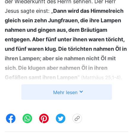
der Wiederkunft des Herrn sehnen. Der Herr
Jesus sagte einst: „
Dann wird das Himmelreich
gleich sein zehn Jungfrauen, die ihre Lampen
nahmen und gingen aus, dem Bräutigam
entgegen. Aber fünf unter ihnen waren töricht,
und fünf waren klug. Die törichten nahmen Öl in
ihren Lampen; aber sie nahmen nicht Öl mit
sich. Die klugen aber nahmen Öl in ihren
Gefäßen samt ihren Lampen
“
.
(Matthäus 25,1-4)
Aus der Heiligen Schrift können wir ersehen,
Mehr lesen
dass die weisen Jungfrauen Lampenöl
vorbereiteten und wachsam auf das Kommen
des Herrn warteten. Schließlich hießen sie Ihn
willkommen und wohnten dem Festmahl im