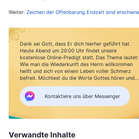
wahrlich im Licht leben und werden die Wahrhe
Bd. 1, Das Erscheinen und Wirken Gottes: Vorwor
Weiter:
Zeichen der Offenbarung Endzeit sind erschiene
Die Worte Gottes sagen uns, dass Gott in den l
sprechen und das Urteilswerk zu vollbringen, in
Dank sei Gott, dass Er dich hierher geführt hat.
völlig auflöst und ihn von der Sünde errettet. Heu
Heute Abend um 20:00 Uhr findet unsere
kostenlose Online-Predigt statt. Das Thema lautet:
menschgewordenen Allmächtigen Gottes wiederge
Wie man die Wiederkunft des Herrn willkommen
Herrn Jesus hat
der Allmächtige Gott
eine Phase S
heißt und sich von einem Leben voller Schmerz
Haus Gottes beginnt. Er hat alle Wahrheiten zum
befreit. Möchtest du die Worte Gottes hören und
Segen empfangen?
Ausdruck gebracht, um unsere sündige Natur von
Kontaktiere uns über Messenger
ermöglichen, die Wahrheit zu verstehen, uns von 
sündigen und uns Gott zu widersetzen, und zu M
verehren – wenn dies vollbracht ist, werden wir
Urteilswerk des Allmächtigen Gottes der letzten
Verwandte Inhalte
unseren verderbten Dispositionen zu befreien und