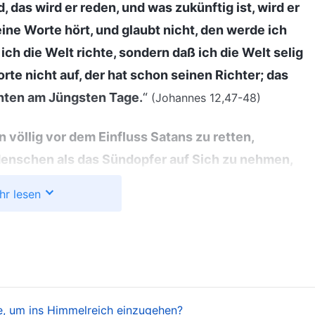
 das wird er reden, und was zukünftig ist, wird er
ne Worte hört, und glaubt nicht, den werde ich
ich die Welt richte, sondern daß ich die Welt selig
e nicht auf, der hat schon seinen Richter; das
chten am Jüngsten Tage.
“
(Johannes 12,47-48)
völlig vor dem Einfluss Satans zu retten,
Menschen als das Sündopfer auf Sich zu nehmen,
Werk zu tun, um den Menschen völlig von seiner
hr lesen
n wurde. Und so ist Gott, nachdem dem Menschen
rückgekehrt, um den Menschen in das neue
tigung und des Gerichts begonnen, und dieses Werk
 All jene, die sich Seiner Herrschaft unterwerfen,
 größere Segnungen empfangen. Sie werden
ße, um ins Himmelreich einzugehen?