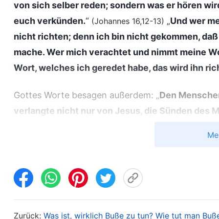
von sich selber reden; sondern was er hören wird,
euch verkünden.
“
„
Und wer mei
(Johannes 16,12-13)
nicht richten; denn ich bin nicht gekommen, daß 
mache. Wer mich verachtet und nimmt meine Wort
Wort, welches ich geredet habe, das wird ihn ri
Gottes Worte besagen außerdem: „
Den Menschen 
verlangte nicht nur von Jesus, die Sünden des 
sondern verlangte auch von Gott, ein größeres 
Me
Gesinnung zu befreien, die von Satan verdorbe
seine Sünden vergeben wurden, zum Fleisch zu
Zeitalter zu führen, und hat das Werk der Züch
hat den Menschen in ein höheres Reich gebracht.
werden sich an höherer Wahrheit erfreuen und
Zurück:
Was ist, wirklich Buße zu tun? Wie tut man Bu