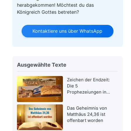
herabgekommen! Möchtest du das
Königreich Gottes betreten?
Kontaktiere uns über WhatsApp
Ausgewählte Texte
Zeichen der Endzeit:
Die 5
Prophezeiungen in
der Bibel bezüglich
der Wiederkehr des
Das Geheimnis von
Herrn Jesus wurden
Matthäus 24,36 ist
erfüllt
offenbart worden