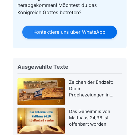
herabgekommen! Möchtest du das
Königreich Gottes betreten?
Kontaktiere uns über WhatsApp
Ausgewählte Texte
Zeichen der Endzeit:
Die 5
Prophezeiungen in
der Bibel bezüglich
der Wiederkehr des
Das Geheimnis von
Herrn Jesus wurden
Matthäus 24,36 ist
erfüllt
offenbart worden