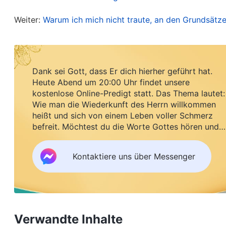
Gemeinschaft gehalten zu haben.
Weiter:
Warum ich mich nicht traute, an den Grundsätze
Danach dachte ich über mich selbst nach: Welche
Probleme meiner Brüder und Schwestern offenzuleg
Gott: „Gott, wenn ich als Leiterin Probleme bei m
Dank sei Gott, dass Er dich hierher geführt hat.
Heute Abend um 20:00 Uhr findet unsere
über die Wahrheit Gemeinschaft halten, auf die P
kostenlose Online-Predigt statt. Das Thema lautet:
Angst, sie vor den Kopf zu stoßen, also traute ic
Wie man die Wiederkunft des Herrn willkommen
Probleme offenzulegen. Ich weiß, das entsprach 
heißt und sich von einem Leben voller Schmerz
befreit. Möchtest du die Worte Gottes hören und
und leiten, mich selbst zu verstehen und meine Le
Segen empfangen?
Worte Gottes: „
In den Philosophien für weltliche 
Kontaktiere uns über Messenger
über die Fehler guter Freunde in Stillschweigen 
Freundschaft.‘ Das bedeutet, dass man, um dies
Probleme des Freundes schweigen muss, auch wen
Grundsätze ein, anderen nicht ins Gesicht zu sc
Verwandte Inhalte