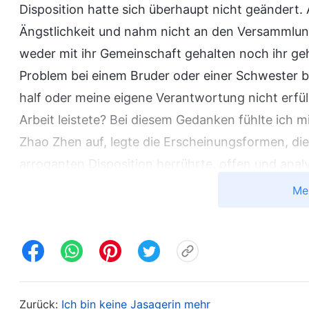
Disposition hatte sich überhaupt nicht geändert
Ängstlichkeit und nahm nicht an den Versammlungen
weder mit ihr Gemeinschaft gehalten noch ihr geho
Problem bei einem Bruder oder einer Schwester b
half oder meine eigene Verantwortung nicht erfül
Arbeit leistete? Bei diesem Gedanken fühlte ich 
Zhao Zhen auf, legte die Erscheinungsformen, die
arroganten Disposition herrührte, offen und analy
hatte, gewann sie etwas Erkenntnis über sich se
Me
ich mit der Bewässerungsdiakonin zu Wang Hong. 
Probleme im Detail, indem wir Gottes Worte mit e
verachtenswerte verdorbene Disposition. Später be
dem gemeinschaftlichen Austausch merkte, dass ich
den Kopf gestoßen, sondern ihnen im Gegenteil geh
Zurück:
Ich bin keine Jasagerin mehr