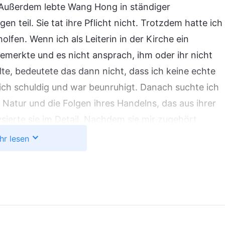
. Außerdem lebte Wang Hong in ständiger
 teil. Sie tat ihre Pflicht nicht. Trotzdem hatte ich
lfen. Wenn ich als Leiterin in der Kirche ein
emerkte und es nicht ansprach, ihm oder ihr nicht
lte, bedeutete das dann nicht, dass ich keine echte
mich schuldig und war beunruhigt. Danach suchte ich
 Natur und die Folgen ihres Handelns, das aus ihrer
sierte sie im Detail. Nachdem sie mir zugehört
lbst und war bereit, umzukehren. Anschließend ging
hr lesen
Wir hielten Gemeinschaft und analysierten ihre
inbezogen, und sie erkannte ihre egoistische und
gann sie wieder, ihre Pflicht zu tun. Als ich nach
 sie nicht, wie ich es mir vorgestellt hatte, vor
olfen hatte, bereute ich es, nicht früher mit ihnen