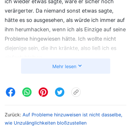
ich wieder etwas sagte, wäre er sicher noch
verärgerter. Da niemand sonst etwas sagte,
hätte es so ausgesehen, als würde ich immer auf
ihm herumhacken, wenn ich als Einzige auf seine
Probleme hingewiesen hätte. Ich wollte nicht
diejenige sein, die ihn kränkte, also ließ ich es
einfach bleiben.
Mehr lesen
Später mussten sich einige der Bewässerer in
den Kirchen, für die ich verantwortlich war,
aufgrund der Verhaftungen von Christen durch
die KPCh aus Sicherheitsgründen verstecken,
und andere, die ungeeignet waren, mussten neu
Zurück:
Auf Probleme hinzuweisen ist nicht dasselbe,
eingeteilt werden. Wir konnten aber keine
wie Unzulänglichkeiten bloßzustellen
geeigneten Leute für die Nachfolge finden, was