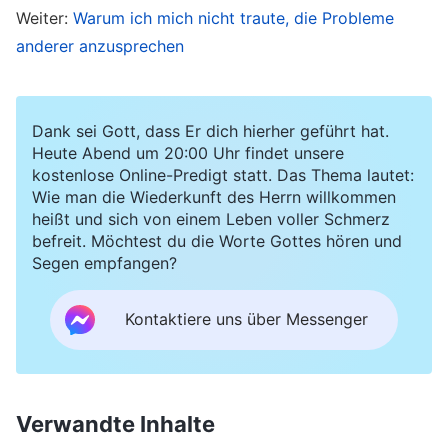
Weiter:
Warum ich mich nicht traute, die Probleme
die Arbeit beeinträchtigte. Durch Nachdenken
anderer anzusprechen
und Zusammenfassen wurde mir klar, dass wir
uns generell nicht auf die Förderung von
Menschen konzentriert hatten. Also verfasste
Dank sei Gott, dass Er dich hierher geführt hat.
Heute Abend um 20:00 Uhr findet unsere
ich ein Mitteilungsschreiben an die Kirchen über
kostenlose Online-Predigt statt. Das Thema lautet:
dieses Problem und bat die Leiter und
Wie man die Wiederkunft des Herrn willkommen
heißt und sich von einem Leben voller Schmerz
Mitarbeiter, sich auf die Förderung von
befreit. Möchtest du die Worte Gottes hören und
Menschen zu konzentrieren, damit sie diese
Segen empfangen?
Abweichung rechtzeitig korrigieren konnten.
Dann leitete ich es an Lin Hai und unsere
Kontaktiere uns über Messenger
Arbeitspartnerin, Schwester Wang Dan, weiter,
damit sie es auf eventuelle Probleme oder
Mängel überprüfen und vor dem Versand an die
Verwandte Inhalte
Kirchen Ergänzungen und Verbesserungen