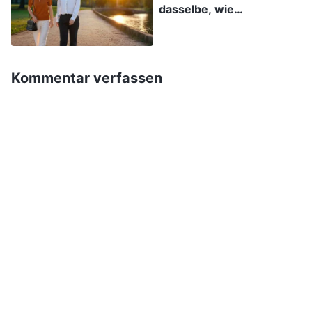
dasselbe, wie
dachte und warum er immer noch nicht
Unzulänglichkeiten
geantwortet hatte, aber ich erinnerte mich
bloßzustellen
daran, dass er für meine Vorschläge letztes Mal
Kommentar verfassen
nicht sehr empfänglich gewesen war. Ich
machte mir Sorgen, dass es ihn nur noch mehr
verärgern würde, wenn ich ihn wieder auf seine
Probleme hinwies, und unser Verhältnis
zukünftig schwierig werden würde, also fragte
ich nicht nach. Später antwortete Wang Dan,
das Schreiben sei in Ordnung, also verschickten
wir es, um die Arbeit nicht zu verzögern.
Kurz darauf intensivierte die KPCh ihre
Verhaftungen. Sie nutzten verschiedene