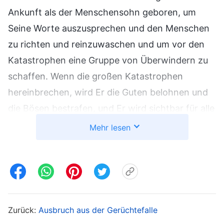
Ankunft als der Menschensohn geboren, um
Seine Worte auszusprechen und den Menschen
zu richten und reinzuwaschen und um vor den
Katastrophen eine Gruppe von Überwindern zu
schaffen. Wenn die großen Katastrophen
hereinbrechen, wird Er die Guten belohnen und
die Bösen bestrafen, und Er wird sichtbar für alle
Nationen und Völker kommen und ihnen
Mehr lesen
erscheinen. Zu diesem Zeitpunkt wird das Werk
des menschgewordenen Gottes bei der
verborgenen Ankunft bereits abgeschlossen
sein, und alle, die sich dem Werk Gottes in den
letzten Tagen widersetzen und es verdammen,
Zurück:
Ausbruch aus der Gerüchtefalle
werden von den Katastrophen getroffen, und es