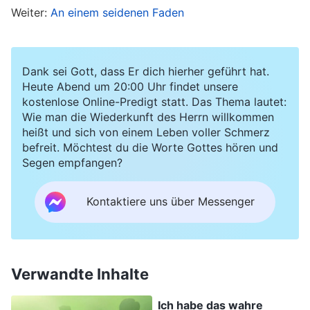
Weiter:
An einem seidenen Faden
wird viel Weinen und Zähneknirschen geben. Die
Brüder und Schwestern hielten mir auch über
solche Wahrheiten wie Gottes dreistufiges Werk
Dank sei Gott, dass Er dich hierher geführt hat.
zur Rettung der Menschheit Gemeinschaft, die
Heute Abend um 20:00 Uhr findet unsere
kostenlose Online-Predigt statt. Das Thema lautet:
Bedeutung von Gottes
Menschwerdung
und
Wie man die Wiederkunft des Herrn willkommen
darüber, wie Gott das Gerichtswerk in den
heißt und sich von einem Leben voller Schmerz
befreit. Möchtest du die Worte Gottes hören und
letzten Tagen vollbringt. Da verstand ich, warum
Segen empfangen?
wir vorher, als wir der Kirche dienten, Gottes
Führung nicht hatten und warum es für uns nicht
Kontaktiere uns über Messenger
vorwärtsging, wenn wir die Schrift lasen,
beteten und Hauskreise hielten. Ich verstand,
warum wir die Gegenwart des Heiligen Geistes
Verwandte Inhalte
nicht gespürt hatten. Gott hatte bereits neues
Werk verrichtet, das Zeitalter der Gnade
Ich habe das wahre