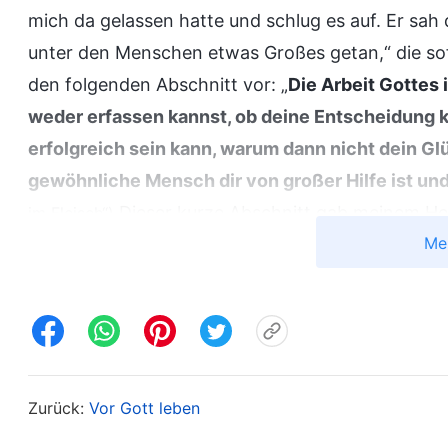
mich da gelassen hatte und schlug es auf. Er sah 
unter den Menschen etwas Großes getan,“ die sofo
den folgenden Abschnitt vor: „
Die Arbeit Gottes 
weder erfassen kannst, ob deine Entscheidung ko
erfolgreich sein kann, warum dann nicht dein Gl
gewöhnliche Mensch dir von großer Hilfe ist und
Dieser kurze Abschnitt gab meinem Her
im Fleisch“)
Me
dann nicht dein Glück versuchen,
“ kam mir immer
auf mein trostloses Herz herabschien, und es sc
konnte, am Leben zu bleiben. Ich drängte meine
zu lesen, die Wahrheiten darüber enthielten, wie
reinzuwaschen und ihre Lebensdispositionen zu ve
ich die volle Bedeutung des Gesagten nicht wirkl
Zurück:
Vor Gott leben
dass diese Lehren anders waren als das Evangel