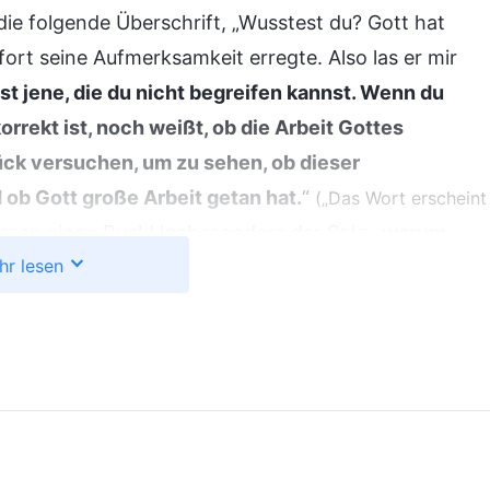
die folgende Überschrift, „Wusstest du? Gott hat
rt seine Aufmerksamkeit erregte. Also las er mir
ist jene, die du nicht begreifen kannst. Wenn du
rrekt ist, noch weißt, ob die Arbeit Gottes
ück versuchen, um zu sehen, ob dieser
 ob Gott große Arbeit getan hat.
“
(„Das Wort erscheint
zen einen Ruck! Insbesondere der Satz „
warum
hr lesen
 wieder in den Sinn. Er war wie ein Lichtstrahl, der
hien, dass ich einen Schimmer Hoffnung sehen
n Mann, zwei weitere Abschnitte aus Gottes Worten
 Gott Sein Wort nutzt, um Menschen zu richten und
rwandeln. All das war mir völlig neu, und obwohl
ich verstand, konnte ich in meinem Herzen spüren,
ium des Herrn Jesus, das ich von anderen Menschen