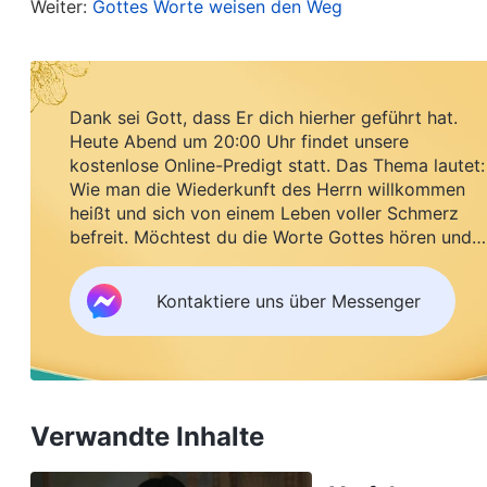
Weiter:
Gottes Worte weisen den Weg
gehört hatte. Meist hatten sie mir etwas darüber 
Gott glauben musste und meine Krankheit geheilt 
Allmächtigen Gottes schienen viel praktischer, un
Dank sei Gott, dass Er dich hierher geführt hat.
Heute Abend um 20:00 Uhr findet unsere
Danach ließ ich meinen Mann mir jeden Tag einig
kostenlose Online-Predigt statt. Das Thema lautet:
dass religiöse Menschen an Gott glauben, aber G
Wie man die Wiederkunft des Herrn willkommen
heißt und sich von einem Leben voller Schmerz
und dass sie häufig tagsüber Sünden begehen un
befreit. Möchtest du die Worte Gottes hören und
mehr, weil meine Mutter und meine beiden Schwäg
Segen empfangen?
war genauso, wie Gottes Worte es beschrieben. 
Kontaktiere uns über Messenger
und begehen sie dann wieder. Da erlebte ich eine 
Stimme? Wenn es nicht Gott ist, wie kommt es dan
versteht? Ungläubige verstehen das nicht, die 
sogar religiöse Menschen selber erkennen nicht, 
Verwandte Inhalte
widersetzen. Je mehr ich darüber nachdachte, de