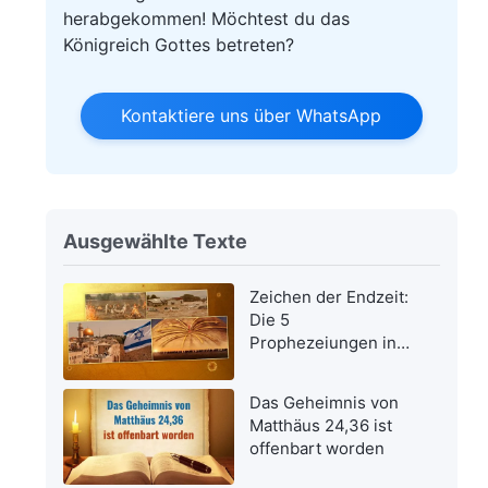
herabgekommen! Möchtest du das
Königreich Gottes betreten?
Kontaktiere uns über WhatsApp
Ausgewählte Texte
Zeichen der Endzeit:
Die 5
Prophezeiungen in
der Bibel bezüglich
der Wiederkehr des
Das Geheimnis von
Herrn Jesus wurden
Matthäus 24,36 ist
erfüllt
offenbart worden