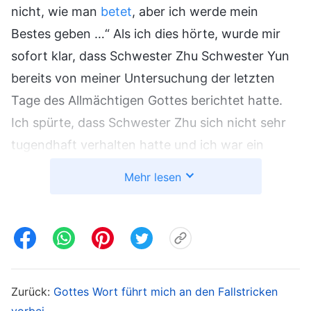
nicht, wie man
betet
, aber ich werde mein
Bestes geben …“ Als ich dies hörte, wurde mir
sofort klar, dass Schwester Zhu Schwester Yun
bereits von meiner Untersuchung der letzten
Tage des Allmächtigen Gottes berichtet hatte.
Ich spürte, dass Schwester Zhu sich nicht sehr
tugendhaft verhalten hatte und ich war ein
bisschen über sie verärgert Ich hatte das Gefühl,
Mehr lesen
dass sie mich hintergangen und verkauft hatte
und ich begann zu fühlen, dass sogar meine
Brüder und Schwestern im Herrn nicht
vertrauenswürdig waren … aber gerade als ich
dies dachte, erregte meine Chefin, ohne mich
Zurück:
Gottes Wort führt mich an den Fallstricken
etwas zu fragen, die Aufmerksamkeit von
vorbei