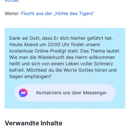
Dutzenden Kollegen im Salon und erzählte ihnen,
Weiter:
Flucht aus der „Höhle des Tigers“
dass ich kein guter Christ sei und dass ich einen
abweichenden Weg gehe. Sie fuhr fort und sagte
viele Dinge zur Verurteilung der Kirche des
Dank sei Gott, dass Er dich hierher geführt hat.
Allmächtigen Gottes. Das alles passierte so
Heute Abend um 20:00 Uhr findet unsere
kostenlose Online-Predigt statt. Das Thema lautet:
schnell, dass ich nicht wusste, wie ich reagieren
Wie man die Wiederkunft des Herrn willkommen
sollte und ich wurde sehr aufgeregt. Also betete
heißt und sich von einem Leben voller Schmerz
ich leise zu mir selbst: „Herr, sie haben gehört,
befreit. Möchtest du die Worte Gottes hören und
Segen empfangen?
dass Du zurückgekommen bist. Warum sind sie
überhaupt nicht an einer Untersuchung
Kontaktiere uns über Messenger
interessiert? Warum hören sie nur auf Online-
Gerüchte und sagen all das Zeug, das Dich
ablehnt und verurteilt? Der Allmächtige Gott hat
Verwandte Inhalte
so viele Wahrheiten ausgedrückt, beweist das