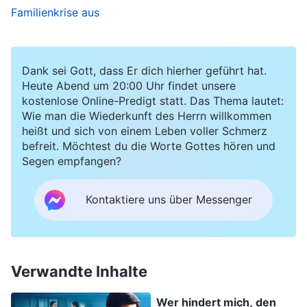
Familienkrise aus
Als ich nach Hause kam, konnte ich immer noch
hören, wie jene schrecklichen Lügen in meinen
Dank sei Gott, dass Er dich hierher geführt hat.
Ohren erklangen und meinen Seelenfrieden
Heute Abend um 20:00 Uhr findet unsere
kostenlose Online-Predigt statt. Das Thema lautet:
störten. Ich konnte mich nicht einmal auf Gottes
Wie man die Wiederkunft des Herrn willkommen
Worte konzentrieren. Ich dachte darüber nach,
heißt und sich von einem Leben voller Schmerz
wie ich schon seit einiger Zeit mit Schwester
befreit. Möchtest du die Worte Gottes hören und
Segen empfangen?
Zhang von der Kirche des Allmächtigen Gottes in
Kontakt war und wie sie stets anständig und
Kontaktiere uns über Messenger
aufrichtig sowohl in ihrer Sprache als auch in
ihrem Verhalten war. Schwester Zhang zeigte
auch viel Liebe in der Art und Weise, wie sie mit
Verwandte Inhalte
uns Gemeinschaft hielt, und war nicht so, wie es
der Gemeindeleiter beschrieben hatte. Aber das
Wer hindert mich, den