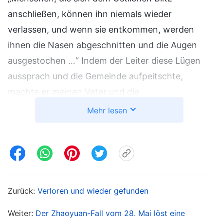
anschließen, können ihn niemals wieder
verlassen, und wenn sie entkommen, werden
ihnen die Nasen abgeschnitten und die Augen
ausgestochen …“ Indem der Leiter diese Lügen
aussprach und die Gemeinde aufpeitschte,
machte er meinen Vater und die
Schwiegermutter meiner Schwester noch
Mehr lesen
wütender und aufgeregter, und sie ließen uns die
Augen schließen und baten den Leiter, ein Gebet
für uns zu sprechen. Obwohl ich davon
angewidert war, was sie taten, und wir nichts
sagten, als der Leiter für uns betete, hatten die
Zurück:
Verloren und wieder gefunden
Lügen, die der Leiter erzählt hatte, bereits einen
Weiter:
Der Zhaoyuan-Fall vom 28. Mai löst eine
tiefen Eindruck auf mich hinterlassen.