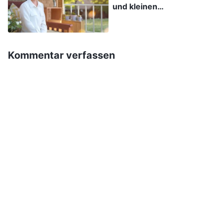
und kleinen
erkennen, und mich als falsche Leiterin
Angelegenheiten
meldeten. Ich dachte mir, ich lasse es lieber. Ich
unterschieden
könnte mich darum kümmern, nachdem jemand
Kommentar verfassen
anderes ihre Probleme erkannt hatte, denn wenn
diese Sachen hauptsächlich von mir
angesprochen werden, könnte man das
missverstehen. Also habe ich die Sache nicht
angesprochen. Es dauerte nicht lange, da
erwähnte Maya, dass Lillian über keine gute
Menschlichkeit verfügte und dass sie ihr
Verhalten untersuchen wollte. Als sie das sagte,
war ich sowohl froh als auch ein wenig
schuldbewusst. Ich war mir dieser Tatsachen
über Lillian bereits bewusst und hätte ihr