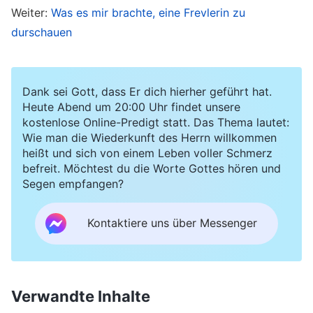
mich verwenden könnte.
Weiter:
Was es mir brachte, eine Frevlerin zu
durschauen
Einmal beauftragte uns ein oberer Leiter mit
einer Säuberungsaktion: Wir sollten untersuchen
und feststellen, ob es in der Gemeinde Frevler
Dank sei Gott, dass Er dich hierher geführt hat.
oder Antichristen gab, und falls welche entdeckt
Heute Abend um 20:00 Uhr findet unsere
kostenlose Online-Predigt statt. Das Thema lautet:
werden, diese entfernen und aus der Gemeinde
Wie man die Wiederkunft des Herrn willkommen
werfen. Mir kam Lillian in den Sinn. Sie hatte
heißt und sich von einem Leben voller Schmerz
befreit. Möchtest du die Worte Gottes hören und
schlechte Menschlichkeit und weigerte sich, die
Segen empfangen?
Wahrheit anzunehmen. Sie nahm es jedem Übel,
der sie auf Probleme hinwies, und verdrehte die
Kontaktiere uns über Messenger
Fakten, verwechselte Schwarz mit Weiß und
verbreitete ihre Vorurteile hinter deren Rücken.
Ich dachte, ich sollte mir ihr allgemeines
Verwandte Inhalte
Verhalten näher ansehen. Doch dann dachte ich