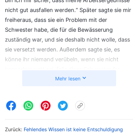
bin ich mir sicher, dass meine Arbeitsergebnisse
nicht gut ausfallen werden.“ Später sagte sie mir
freiheraus, dass sie ein Problem mit der
Schwester habe, die für die Bewässerung
zuständig war, und sie deshalb nicht wolle, dass
sie versetzt werden. Außerdem sagte sie, es
könne ihr niemand verübeln, wenn sie nicht
besonders nett sei, falls diese Schwester ihr
Mehr lesen
mehr Probleme bereitete. Als ich die Drohung in
ihren Worten hörte, dachte ich, es sei nicht nur
schwierig, mit ihr auszukommen, sie habe auch
schlechte Menschlichkeit, und ich müsse
vorsichtig sein, wenn ich ihre Arbeit überprüfte,
sonst würde sie etwas finden, das sie gegen
Zurück:
Fehlendes Wissen ist keine Entschuldigung