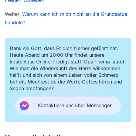
Aspekte der Arbeit noch mehr zu vermeiden und
Weiter:
Warum kann ich mich nicht an die Grundsätze
die Arbeit des Gruppenleiters nur noch selten zu
handeln?
überprüfen. Während der Besprechungen
verschaffte ich mir lediglich einen Überblick über
den aktuellen Zustand der Teilnehmer und
Dank sei Gott, dass Er dich hierher geführt hat.
Heute Abend um 20:00 Uhr findet unsere
beobachtete, ob sie bei ihrer Pflicht eine Last
kostenlose Online-Predigt statt. Das Thema lautet:
trugen oder ihre Pflicht nur pro forma taten. Ich
Wie man die Wiederkunft des Herrn willkommen
heißt und sich von einem Leben voller Schmerz
habe mir nicht die Mühe gemacht, die Probleme
befreit. Möchtest du die Worte Gottes hören und
und Schwierigkeiten im Zusammenhang mit der
Segen empfangen?
Videoproduktion im Detail mit ihnen zu
besprechen, weil ich dachte, dass der
Kontaktiere uns über Messenger
Gruppenleiter das schon hinbekommen würde
und ich die Probleme von den Personen lösen
lassen könnte, die über die entsprechenden