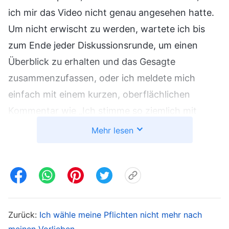
ich mir das Video nicht genau angesehen hatte.
Um nicht erwischt zu werden, wartete ich bis
zum Ende jeder Diskussionsrunde, um einen
Überblick zu erhalten und das Gesagte
zusammenzufassen, oder ich meldete mich
einfach mit einem kurzen, oberflächlichen
Kommentar wie „Ich stimme so ziemlich mit
allem überein, was gesagt wurde, und habe
Mehr lesen
nichts weiter hinzuzufügen“. Ich hatte während
der ganzen Diskussionsrunde kaum ein Wort
gesagt und fühlte mich furchtbar beschämt und
beklommen – ich hatte sogar das Gefühl, dass
meine Anwesenheit überhaupt nicht nötig war.
Zurück:
Ich wähle meine Pflichten nicht mehr nach
In der Folgezeit begann ich, die technischen
meinen Vorlieben