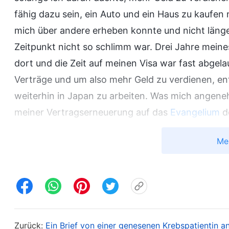
fähig dazu sein, ein Auto und ein Haus zu kaufe
mich über andere erheben konnte und nicht länge
Zeitpunkt nicht so schlimm war. Drei Jahre meine
dort und die Zeit auf meinen Visa war fast abgel
Verträge und um also mehr Geld zu verdienen, en
weiterhin in Japan zu arbeiten. Was mich angene
meiner Vertragserneuerung auf das
Evangelium
de
Im September 2015 erzählte mir ein Freund, den i
Me
letzten Tagen. Als sie mir über den Glauben an Got
Glauben war und dachte nicht, dass es interessan
mein Schicksal nicht ändern konnte. Kurz danach
Denkweise und über die Strapazen, die ich erduld
mein Schicksal ändern? Ich habe so viel gelitten,
Zurück:
Ein Brief von einer genesenen Krebspatientin a