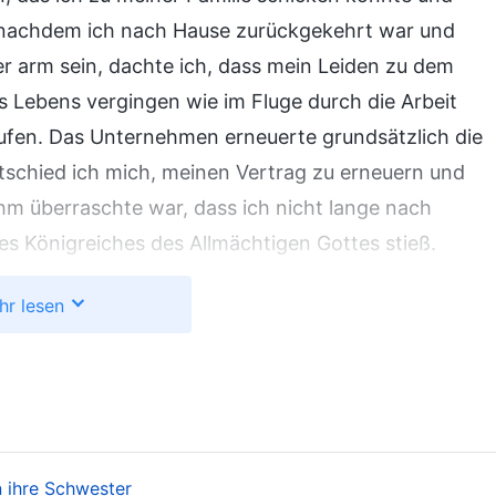
n nachdem ich nach Hause zurückgekehrt war und
r arm sein, dachte ich, dass mein Leiden zu dem
s Lebens vergingen wie im Fluge durch die Arbeit
aufen. Das Unternehmen erneuerte grundsätzlich die
tschied ich mich, meinen Vertrag zu erneuern und
hm überraschte war, dass ich nicht lange nach
s Königreiches des Allmächtigen Gottes stieß.
ch in Japan getroffen hatte, von
Gottes Werk
in den
hr lesen
t erzählte, dachte ich, dass dies nur eine Art von
t war. Ich war der Meinung, dass der Glaube an Gott
 erzählte ich meiner Bekannten über meine eigene
ete und fragte sie dann, “Kann der Glaube an Gott
 ich bin einfach eine vom Pech verfolgte Person.
n ihre Schwester