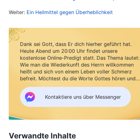
Wenn ich Geld hätte, würde ich nicht leiden und 
Weiter:
Ein Heilmittel gegen Überheblichkeit
verdienen. Für mich ist an Gott zu glauben etwas 
sprach, las sie mir einen Abschnitt aus den Worte
werdet, wen oder was ihr antrefft, was ihr sage
Dank sei Gott, dass Er dich hierher geführt hat.
irgendetwas davon vorhergesagt werden? Die Leu
Heute Abend um 20:00 Uhr findet unsere
voraussehen, geschweige denn kontrollieren, wi
kostenlose Online-Predigt statt. Das Thema lautet:
Wie man die Wiederkunft des Herrn willkommen
unvorhersehbaren Ereignisse die ganze Zeit und
heißt und sich von einem Leben voller Schmerz
Wechselfälle und die Art und Weise, wie sie sich
befreit. Möchtest du die Worte Gottes hören und
Segen empfangen?
abspielen, sind eine ständige Erinnerung für die
die ‚Verzweigungen‘ dieser Dinge und ihre Zwang
Kontaktiere uns über Messenger
verschoben werden können. Jedes Ereignis über
Menschheit, und es sendet auch die Botschaft a
kontrollieren können; zur gleichen Zeit ist jede
Verwandte Inhalte
vergeblichen Ehrgeizes der Menschheit und des 