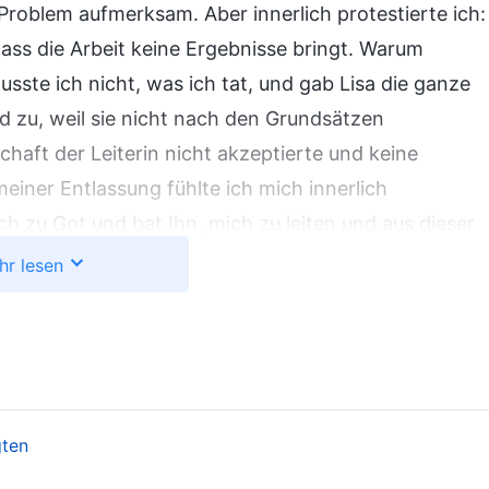
roblem aufmerksam. Aber innerlich protestierte ich:
 dass die Arbeit keine Ergebnisse bringt. Warum
sste ich nicht, was ich tat, und gab Lisa die ganze
d zu, weil sie nicht nach den Grundsätzen
aft der Leiterin nicht akzeptierte und keine
 meiner Entlassung fühlte ich mich innerlich
ch zu Got und bat Ihn, mich zu leiten und aus dieser
hr lesen
 die mir etwas Selbsterkenntnis gaben.
Der
teristische Spruch der Antichristen in jeder
rrieren! Konkurrieren!‘ Eigentlich wollen solche
erreichen oder das Höchstmaß an Kontrolle über
gten
Veranlagung, eine bestimmte Geisteshaltung in