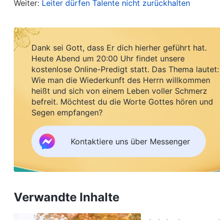
sich, die sie dazu anleitet. Was ist diese Geiste
Weiter:
Leiter dürfen Talente nicht zurückhalten
Konkurrieren! Konkurrieren!‘ Warum gleich dreim
(Konkurrieren ist zu ihrem Leben geworden, dana
Dank sei Gott, dass Er dich hierher geführt hat.
mit einer höchst arroganten Gesinnung geboren, 
Heute Abend um 20:00 Uhr findet unsere
selbst als die Allerbesten und sie sind extrem e
kostenlose Online-Predigt statt. Das Thema lautet:
Wie man die Wiederkunft des Herrn willkommen
Gesinnung eindämmen; sie können sie selbst nich
heißt und sich von einem Leben voller Schmerz
um Kampf und Wettbewerb. Worum kämpfen und we
befreit. Möchtest du die Worte Gottes hören und
Ansehen, Status, Respekt und ihre eigenen Inte
Segen empfangen?
anwenden müssen, solange sich ihnen alle unterw
Kontaktiere uns über Messenger
selbst erhalten, haben sie ihr Ziel erreicht. Ihr 
Vergnügen; es ist eine Art von Gesinnung, die ein
Gesinnung des großen roten Drachen, der gegen
gegen Menschen. Wenn Antichristen nun innerh
Verwandte Inhalte
anderen wetteifern, was wollen sie? Zweifellos