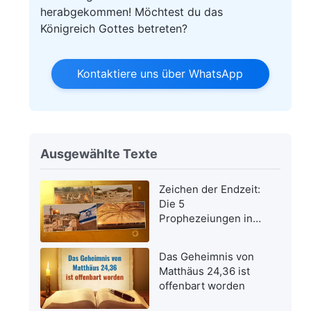
herabgekommen! Möchtest du das
Königreich Gottes betreten?
Kontaktiere uns über WhatsApp
Ausgewählte Texte
Zeichen der Endzeit:
Die 5
Prophezeiungen in
der Bibel bezüglich
der Wiederkehr des
Das Geheimnis von
Herrn Jesus wurden
Matthäus 24,36 ist
erfüllt
offenbart worden