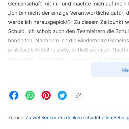
Gemeinschaft mit mir und machte mich auf mein P
„Ich bin nicht der einzige Verantwortliche dafür,
werde ich herausgepickt?“ Zu diesem Zeitpunkt wu
Schuld. Ich schob auch den Teamleitern die Schul
handelten. Nachdem ich die wiederholte Gemeinsch
praktische Arbeit leistete, entließ sie mich. Nach
ausgehöhlt, verzweifelt und negativ. Also betete i
Situation zu lernen.
Me
Später las ich zwei Abschnitte in Gottes Worten,
Allmächtige Gott
sagt: „
Und wie lautet der charak
Gruppe? Er lautet: ‚Ich muss konkurrieren! Konku
Menschen nicht unbedingt den höchsten Status 
Zurück:
Zu viel Konkurrenzdenken schadet allen Beteili
Menschen haben, sie haben nur eine bestimmte 