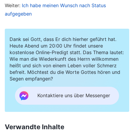
Weiter:
Ich habe meinen Wunsch nach Status
zusammenarbeiten und zur Lösungsfindung
aufgegeben
beitragen sollen. Aber als ich daran dachte, dass
dies der Arbeitsbereich war, für den Charlotte
verantwortlich war, hatte ich das Gefühl, wenn
Dank sei Gott, dass Er dich hierher geführt hat.
ich die Probleme tatsächlich lösen würde,
Heute Abend um 20:00 Uhr findet unsere
kostenlose Online-Predigt statt. Das Thema lautet:
würden die ranghöheren Leiter das sicher als
Wie man die Wiederkunft des Herrn willkommen
Charlottes Verdienst ansehen und sagen, sie
heißt und sich von einem Leben voller Schmerz
befreit. Möchtest du die Worte Gottes hören und
hätte Arbeitsvermögen. Bei diesem Gedanken
Segen empfangen?
wollte ich an der Diskussion nicht teilnehmen.
Selbst wenn ich darum gebeten wurde, fand ich
Kontaktiere uns über Messenger
höfliche Ausreden und sagte: „Diskutiert ihr das
mal, ich kenne mich in diesem Bereich nicht so
gut aus.“ Ich hängte mich sogar an Charlottes
Verwandte Inhalte
Schwächen auf und ließ von Zeit zu Zeit meinen