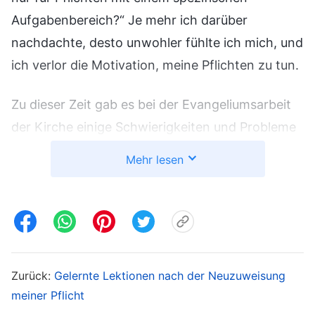
Aufgabenbereich?“ Je mehr ich darüber
nachdachte, desto unwohler fühlte ich mich, und
ich verlor die Motivation, meine Pflichten zu tun.
Zu dieser Zeit gab es bei der Evangeliumsarbeit
der Kirche einige Schwierigkeiten und Probleme
und zufälligerweise war hauptsächlich Charlotte
Mehr lesen
genau für diesen Bereich verantwortlich.
Charlotte wandte sich an unsere Brüder und
Schwestern, um zu besprechen, wie man diese
Probleme lösen könne. Obwohl diese Arbeit
außerhalb meines Aufsichtsbereichs lag, hatte
Zurück:
Gelernte Lektionen nach der Neuzuweisung
ich schon länger die Verantwortung für die
meiner Pflicht
Evangeliumsarbeit, also hätte ich mit ihnen