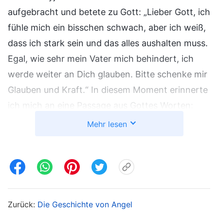
aufgebracht und betete zu Gott: „Lieber Gott, ich
fühle mich ein bisschen schwach, aber ich weiß,
dass ich stark sein und das alles aushalten muss.
Egal, wie sehr mein Vater mich behindert, ich
werde weiter an Dich glauben. Bitte schenke mir
Glauben und Kraft.“ In diesem Moment erinnerte
ich mich an eine Passage aus Gottes Worten:
„
Du musst Meinen Mut in deinem Inneren
Mehr lesen
besitzen und du musst Grundsätze haben,
wenn es darum geht, Verwandten
gegenüberzustehen, die nicht glauben. Um
Meinetwillen darfst du aber auch keiner
dunklen Macht nachgeben. Verlasse dich auf
Zurück:
Die Geschichte von Angel
Meine Weisheit, um auf dem perfekten Weg zu