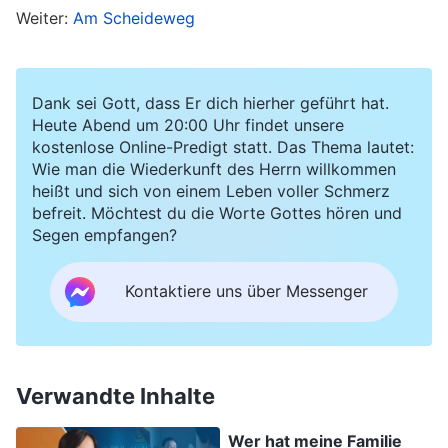
Weiter:
Am Scheideweg
wandeln; lasse nicht zu, dass eine von Satans
Verschwörungen Fuβ fasst. Gib dir alle Mühe,
Mir dein Herz vorzulegen, und Ich werde dich
Dank sei Gott, dass Er dich hierher geführt hat.
trösten und dir Frieden und Freude bringen
“
Heute Abend um 20:00 Uhr findet unsere
kostenlose Online-Predigt statt. Das Thema lautet:
(Das Wort, Bd. 1, Das Erscheinen und Wirken Gottes:
Wie man die Wiederkunft des Herrn willkommen
. Die
Kundgebungen Christi am Anfang, Kapitel 10)
heißt und sich von einem Leben voller Schmerz
befreit. Möchtest du die Worte Gottes hören und
Worte Gottes wärmten mein Herz und halfen
Segen empfangen?
mir, mich zusammenzureißen. Gottes Worte
ließen mich erkennen, dass mein Vater, egal wie
Kontaktiere uns über Messenger
sehr er mich behinderte, immer noch in Gottes
Hand war und ich ihn deshalb nicht fürchten
sollte. Ich sollte zu Gott beten, dass er mir Mut
Verwandte Inhalte
und Weisheit schenkt, damit ich diese Tortur
durchstehen konnte. Obwohl mein Vater mir
Wer hat meine Familie