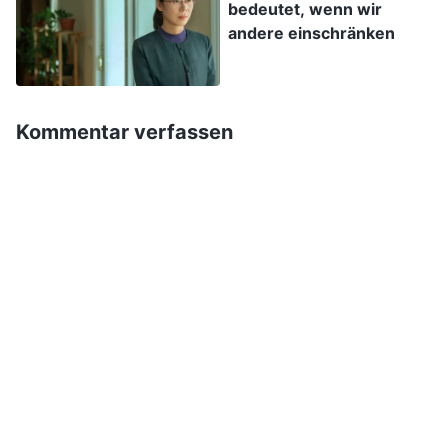
bedeutet, wenn wir
dachte, dass ich nach der Erfüllung meiner
andere einschränken
Pflichten für eine gewisse Zeit genug Erfahrung
gesammelt hatte, um die Dinge durch Analyse
und Studium ausarbeiten zu können, und dass
Kommentar verfassen
meine Mitarbeiter mit der Arbeit nicht vertraut
waren, sodass sie nicht ganz verstanden haben.
Ich dachte, wenn ich mit ihnen sprechen würde,
könnten sie weder etwas beitragen, noch die
Dinge besser verstehen als ich. Ich habe den
Ablauf von Besprechungen als reine
Zeitverschwendung erachtet, der nur der Form
halber stattfand. Ich habe also allmählich
aufgehört, mit ihnen arbeiten zu wollen. Als
meine Vorgesetzten von meiner Arbeit erfahren