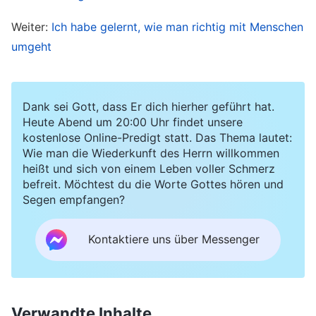
dass sie viel Lärm um nichts machen. Wenn sie
Weiter:
Ich habe gelernt, wie man richtig mit Menschen
darauf beharrt haben, mich danach zu fragen,
umgeht
habe ich mich geärgert. „Warum fragt ihr mich
wegen solcher Kleinigkeiten? Ist das meine Zeit
wert? Kümmert euch einfach selbst darum.“ Und
Dank sei Gott, dass Er dich hierher geführt hat.
wenn sie weiter nachgefragt haben, dann wurde
Heute Abend um 20:00 Uhr findet unsere
kostenlose Online-Predigt statt. Das Thema lautet:
mein Ton sofort fragend und kritisch und ich
Wie man die Wiederkunft des Herrn willkommen
habe sie sogar belehrt, als wäre ich überlegen.
heißt und sich von einem Leben voller Schmerz
befreit. Möchtest du die Worte Gottes hören und
Wenn ich meine Brüder und Schwestern so
Segen empfangen?
behandelt habe, hatte sogar ich das Gefühl, dass
es unangemessen war. Ich habe gespürt, dass es
Kontaktiere uns über Messenger
ihnen auf gewisse Weise wehgetan hat. Aber ihr
müsst erkennen, dass ich jegliche Menschlichkeit
verloren hatte, als ich mit dieser arroganten
Verwandte Inhalte