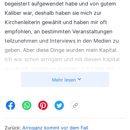
begeistert aufgewendet habe und von gutem
Kaliber war, deshalb haben sie mich zur
Kirchenleiterin gewählt und haben mir oft
empfohlen, an bestimmten Veranstaltungen
teilzunehmen und Interviews in den Medien zu
geben. Aber diese Dinge wurden mein Kapital.
Ich war schon arrogant und mit diesem Kapital
wurde ich ungeheuer arrogant. Ich hatte das
Gefühl, dass die
Kirche
ohne mich nicht
Mehr lesen
funktionieren konnte und dass ich wichtige
Arbeit verrichtet habe. Als meine Brüder und
Schwestern Dinge mit mir besprechen wollten,
die ich als zu unbedeutend erachtet habe, wollte
ich mich darum nicht kümmern, und dachte,
Zurück:
Arroganz kommt vor dem Fall