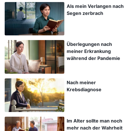
Als mein Verlangen nach
Gott, „Oh Gott! Mir geht es wirklich schlecht,
Segen zerbrach
und ich fühle mich so schwach. Ich habe keinen
Antrieb für meine Pflicht. Ich bin sogar
aufgebracht gegen Dich. Bitte leite mich, Deine
Überlegungen nach
Absicht zu verstehen. Ich möchte mich
meiner Erkrankung
unterwerfen, reflektieren und eine Lektion
während der Pandemie
lernen.“
Während meiner Suche las ich diesen Abschnitt
Nach meiner
von Gottes Worten: „
Erstens, wenn die
Krebsdiagnose
Menschen anfangen, an Gott zu glauben, wer
von ihnen hat da keine eigenen Ziele,
Beweggründe und Ambitionen? Obwohl ein Teil
Im Alter sollte man noch
von ihnen an die Existenz Gottes glaubt und die
mehr nach der Wahrheit