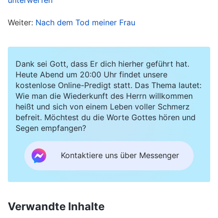
schonen und zu sehen, wie sich die Dinge
Weiter:
Nach dem Tod meiner Frau
entwickelten. Danach habe ich mich nicht mehr
so sehr für meine Pflicht eingesetzt. Bei unseren
Gruppentreffen fragte ich nur routinemäßig nach
Dank sei Gott, dass Er dich hierher geführt hat.
potentiellen Empfängern des Evangeliums. Wenn
Heute Abend um 20:00 Uhr findet unsere
kostenlose Online-Predigt statt. Das Thema lautet:
meine Hilfe nicht gebraucht wurde, ging ich nach
Wie man die Wiederkunft des Herrn willkommen
Hause und ruhte mich aus. Ich hatte Angst, mein
heißt und sich von einem Leben voller Schmerz
befreit. Möchtest du die Worte Gottes hören und
Zustand könnte sich verschlechtern, wenn ich
Segen empfangen?
mich überanstrengte. Ich war in einem
depressiven Zustand und dachte unablässig an
Kontaktiere uns über Messenger
meine Krankheit. Gottes Wort brachte mir kein
Licht, und ich hielt auf dröge Weise
Gemeinschaft. Ich fühlte mich wirklich weit von
Verwandte Inhalte
Gott entfernt. In meinem Schmerz betete ich zu