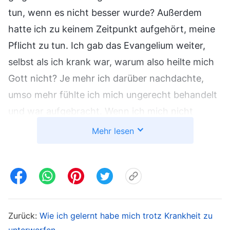
tun, wenn es nicht besser wurde? Außerdem
hatte ich zu keinem Zeitpunkt aufgehört, meine
Pflicht zu tun. Ich gab das Evangelium weiter,
selbst als ich krank war, warum also heilte mich
Gott nicht? Je mehr ich darüber nachdachte,
umso mehr fühlte ich mich ungerecht behandelt
und war aufgebracht. Wenn ich mich nicht
erholte, könnte der Tag kommen, an dem ich
Mehr lesen
nicht einmal mehr meiner Pflicht tun konnte. Ich
wäre nicht in der Lage, gute Taten zu
vollbringen, wie könnte ich dann gerettet
werden? Ich fragte mich, ob alles, was ich im
Laufe der Jahre gegeben hatte, umsonst
Zurück:
Wie ich gelernt habe mich trotz Krankheit zu
gewesen war. Ich beschloss, meine Kräfte zu
unterwerfen