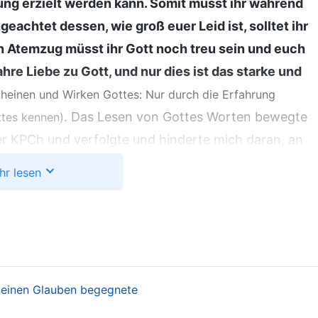
ung erzielt werden kann. Somit müsst ihr während
eachtet dessen, wie groß euer Leid ist, solltet ihr
n Atemzug müsst ihr Gott noch treu sein und euch
hre Liebe zu Gott, und nur dies ist das starke und
cheinen und Wirken Gottes: Nur durch die Erfahrung
. Das Lesen von Gottes Worten bewegte
ttes kennen)
er KPCh und verfolgte und hinderte mich daran, an
ngehen wollte. Ich war so schwach und mir fehlte es
hr lesen
ich Gott, und in dem Land, in dem sie herrscht, an
 Lebensweg zu gehen, ist unweigerlich voller
war auch eine Prüfung für mich, um zu sehen, ob ich
ehen würde. Als ich daran dachte, fasste ich den
h verfolgte, niemals einen Kompromiss eingehen
meinen Glauben begegnete
t bis zum Ende folgen. Später zog ich mit meinem