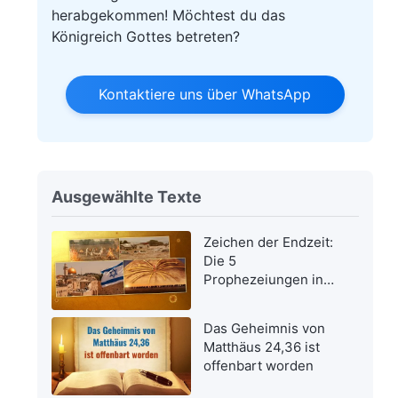
herabgekommen! Möchtest du das
Königreich Gottes betreten?
Kontaktiere uns über WhatsApp
Ausgewählte Texte
Zeichen der Endzeit:
Die 5
Prophezeiungen in
der Bibel bezüglich
der Wiederkehr des
Das Geheimnis von
Herrn Jesus wurden
Matthäus 24,36 ist
erfüllt
offenbart worden