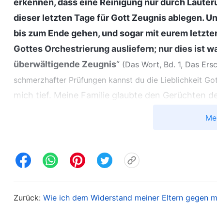
erkennen, dass eine Reinigung nur durch Läuter
dieser letzten Tage für Gott Zeugnis ablegen. Ung
bis zum Ende gehen, und sogar mit eurem letzte
Gottes Orchestrierung ausliefern; nur dies ist wa
überwältigende Zeugnis
“
(Das Wort, Bd. 1, Das Ers
schmerzhafter Prüfungen kannst du die Lieblichkeit Go
mich tief. Meine Familie glaubte den Gerüchten d
Gott zu glauben, sodass ich einen Kompromiss ei
Me
an Größe. Die Kommunistische Partei widersetzt s
Gott zu glauben, Ihm zu folgen und den richtigen
Hindernisse. Die Verfolgung durch meine Familie 
auf der Seite Gottes oder auf der Seite Satans st
Entschluss, dass ich, egal wie meine Familie mic
Zurück:
Wie ich dem Widerstand meiner Eltern gegen 
würde, und egal, wie sehr ich litt, ich würde Got