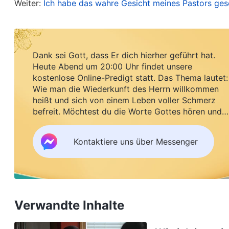
Kind in ein anderes Haus, und stand nicht mehr 
Weiter:
Ich habe das wahre Gesicht meines Pastors ge
Mann war tagsüber nicht zu Hause, da er bei der 
Zusammenkünften teilnehmen und meine Pflicht tun
Dank sei Gott, dass Er dich hierher geführt hat.
Später kam Schwester Chen Ping zu mir, um mi
Heute Abend um 20:00 Uhr findet unsere
kostenlose Online-Predigt statt. Das Thema lautet:
heraus, und er vertrieb sie, und dann sagte er wü
Wie man die Wiederkunft des Herrn willkommen
Zusammenkünften in unser Haus kommen. Wenn di
heißt und sich von einem Leben voller Schmerz
befreit. Möchtest du die Worte Gottes hören und
ganze Familie darunter leiden. Wenn ich sie wieder
Segen empfangen?
und diskutierte mit ihm, aber egal, was ich sagt
Kontaktiere uns über Messenger
lassen. Ich dachte daran, dass Schwester Chen 
zusammenzukommen, und da mein Kind noch so kl
mitnehmen und meine Pflicht tun. Ich spürte eine
Glaubens zu schwierig war, und dass ich vielleicht 
Verwandte Inhalte
und warten sollte, bis mein Kind größer war, bevo
gewann etwas Unterscheidungsvermögen bezüglic