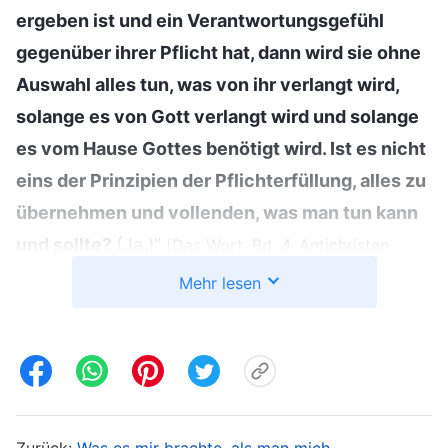
ergeben ist und ein Verantwortungsgefühl
gegenüber ihrer Pflicht hat, dann wird sie ohne
Auswahl alles tun, was von ihr verlangt wird,
solange es von Gott verlangt wird und solange
es vom Hause Gottes benötigt wird. Ist es nicht
eins der Prinzipien der Pflichterfüllung, alles zu
übernehmen und vollenden, was man tun kann
und sollte?
(Ja.)“
(Das Wort, Bd. 4, Antichristen
entlarven: Punkt 10. Sie verachten die Wahrheit, setzen
Mehr lesen
sich öffentlich über Prinzipien hinweg und ignorieren
. „
Wenn
die Anordnungen von Gottes Haus (Teil 4))
du gehorsam und aufrichtig bist, dann bist du
bei der Erledigung einer Aufgabe nicht
nachlässig und oberflächlich und suchst nicht
Zurück:
Was es mir brachte, als man mich