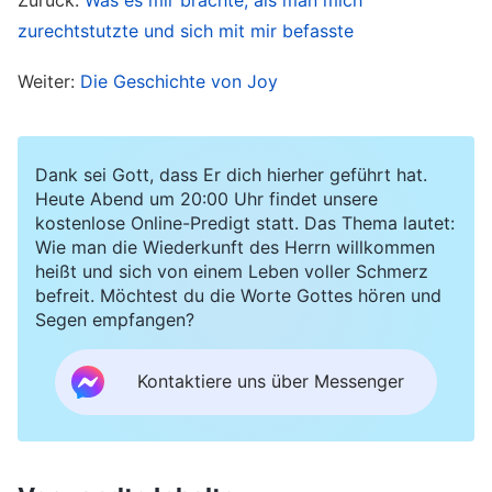
nach Wegen, es schön langsam angehen zu
zurechtstutzte und sich mit mir befasste
lassen, sondern du widmest dich deiner Pflicht
Weiter:
Die Geschichte von Joy
mit Leib und Seele. Ein falscher innerer Zustand
erzeugt Negativität, und die Menschen
verlieren ihren Antrieb und werden nachlässig
Dank sei Gott, dass Er dich hierher geführt hat.
und schlampig, wissen genau, dass ihr Zustand
Heute Abend um 20:00 Uhr findet unsere
kostenlose Online-Predigt statt. Das Thema lautet:
nicht richtig ist, und versuchen dennoch nicht,
Wie man die Wiederkunft des Herrn willkommen
das Problem durch das Streben nach der
heißt und sich von einem Leben voller Schmerz
befreit. Möchtest du die Worte Gottes hören und
Wahrheit zu beheben. Solche Menschen haben
Segen empfangen?
keine Liebe zur Wahrheit und sind nur wenig
bereit, ihre Pflicht zu erfüllen. Sie sind nicht
Kontaktiere uns über Messenger
bereit, sich anzustrengen oder Mühsal zu
ertragen, und suchen immer nach
Möglichkeiten, die Zügel schleifen zu lassen.