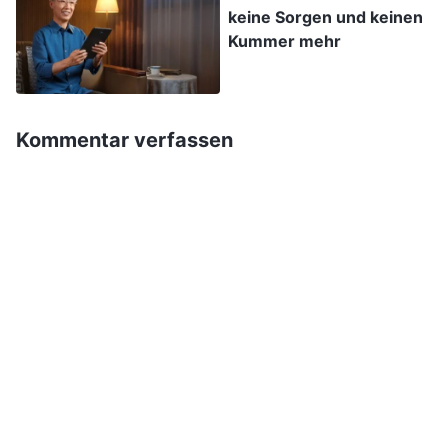
keine Sorgen und keinen
Pflicht nicht ernst nehmen, täuschen nur vor und
Kummer mehr
tun so, als ob. Auch wenn es so aussieht, als
hätten sie viel Arbeit geleistet, ist diese Arbeit
nur oberflächlich und bringt keine wirklichen
Kommentar verfassen
Ergebnisse. Sie hintergehen die Menschen.
Gottes Worte haben meinen Zustand entlarvt.
Wenn ich potenzielle Empfänger des
Evangeliums zu meinen Predigten einlud, war ich
zufrieden, denn wenn alle sahen, wie viele Leute
ich einlud, hielten sie mich für eine
verantwortungsbewusste Person. Aber in
Wahrheit wollte ich, wenn ich sie hinterher
fragte, wie es ihnen erging, nicht noch mehr Zeit
und Mühe aufwenden und den Preis dafür