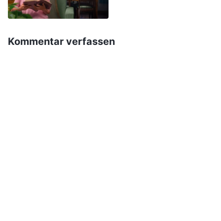
Sie können die Anfragen und die
Beaufsichtigung des Oberen nie
nachvollziehen, sondern sträuben sich
Kommentar verfassen
dagegen. Haben solche Menschen Vernunft?
Warum lassen sie nicht zu, dass der Obere sich
erkundigt und sie beaufsichtigt? Warum sind
sie außerdem widerständig und trotzig? Wo
liegt hier das Problem? Es ist ihnen egal, ob die
Ausführung ihrer Pflicht effektiv ist oder den
Fortschritt der Arbeit behindert. Sie suchen bei
der Ausführung ihrer Pflicht nicht nach den
Wahrheitsgrundsätzen, sondern tun, was sie
wollen. Sie verschwenden weder einen
Gedanken an die Ergebnisse oder die Effizienz