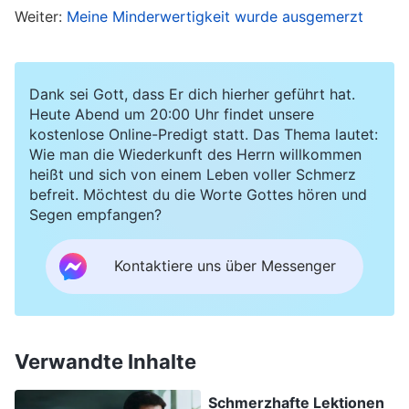
fragt bereits nach. Er stellt wirklich zu hohe
Weiter:
Meine Minderwertigkeit wurde ausgemerzt
Anforderungen an die Leute!‘ Und schon fangen
sie an, an den Anfragen herumzunörgeln. Wo
liegt hier das Problem? Sagt Mir, ist es nicht
Dank sei Gott, dass Er dich hierher geführt hat.
Heute Abend um 20:00 Uhr findet unsere
völlig normal, dass der Obere nachfragt? Zum
kostenlose Online-Predigt statt. Das Thema lautet:
einen will er mehr über den Stand der Arbeit
Wie man die Wiederkunft des Herrn willkommen
heißt und sich von einem Leben voller Schmerz
erfahren und darüber, welche Probleme es noch
befreit. Möchtest du die Worte Gottes hören und
zu lösen gilt; zum anderen will er mehr über das
Segen empfangen?
Kaliber der Leute erfahren, denen er diese
Kontaktiere uns über Messenger
Arbeit zugeteilt hat, und wissen, ob sie
tatsächlich in der Lage sind, Probleme zu lösen
und die Aufgabe gut zu erledigen. Der Obere
will die tatsächlichen Fakten herausfinden, und
Verwandte Inhalte
unter solchen Umständen erkundigt er sich
Schmerzhafte Lektionen