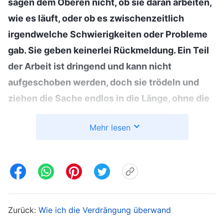
sagen dem Oberen nicht, ob sie daran arbeiten,
wie es läuft, oder ob es zwischenzeitlich
irgendwelche Schwierigkeiten oder Probleme
gab. Sie geben keinerlei Rückmeldung. Ein Teil
der Arbeit ist dringend und kann nicht
aufgeschoben werden, doch sie trödeln und
ziehen die Sache endlos in die Länge, ohne die
Arbeit abzuschließen. Der Oberen muss dann
Mehr lesen
nachfragen. Wenn der Obere das tut, empfinden
diese Leute die Anfragen als unerträglich
peinlich, und in ihrem Herzen sträuben sie sich
dagegen: ‚Ich habe diese Aufgabe erst vor
knapp zehn Tagen erhalten. Ich habe mich noch
nicht einmal zurechtgefunden, aber der Obere
Zurück:
Wie ich die Verdrängung überwand