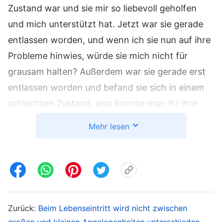
Zustand war und sie mir so liebevoll geholfen
und mich unterstützt hat. Jetzt war sie gerade
entlassen worden, und wenn ich sie nun auf ihre
Probleme hinwies, würde sie mich nicht für
grausam halten? Außerdem war sie gerade erst
entlassen worden und befand sie sich in einem
schlechten Zustand, also konnte man ihr ihre
Fehler nachsehen. Ich musste ihr liebevoll helfen
Mehr lesen
und sie unterstützen und ihr die Zeit geben, sich
zu ändern. Wenn Leslie in der Zeit danach ihre
Arbeit nicht richtig erledigte, haben meine
Kollegin und ich sie einfach für sie gemacht. Ich
befürchtete, sie würde einige Dinge vergessen,
Zurück:
Beim Lebenseintritt wird nicht zwischen
also habe ich sie oft erinnert und mit ihr über
großen und kleinen Angelegenheiten unterschieden