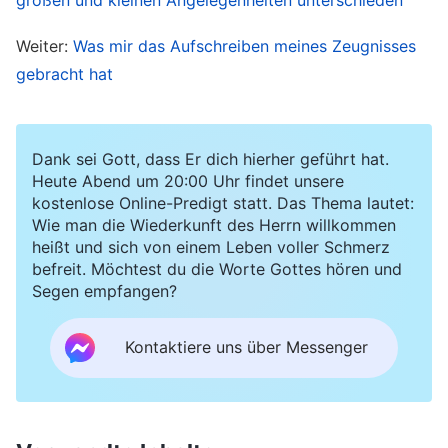
ihren Zustand Gemeinschaft gehalten. Bei
Weiter:
Was mir das Aufschreiben meines Zeugnisses
mehreren Arbeitsbesprechungen entsprachen
gebracht hat
ihre Vorschläge nicht den Grundsätzen und
wurden von den meisten Brüdern und
Schwestern abgelehnt, doch sie beharrte
Dank sei Gott, dass Er dich hierher geführt hat.
trotzdem auf ihrem Standpunkt und zwang
Heute Abend um 20:00 Uhr findet unsere
kostenlose Online-Predigt statt. Das Thema lautet:
andere dazu, ihn zu akzeptieren, was es fast
Wie man die Wiederkunft des Herrn willkommen
unmöglich machte, die Besprechungen
heißt und sich von einem Leben voller Schmerz
befreit. Möchtest du die Worte Gottes hören und
fortzuführen. Ich wollte sie wirklich daran
Segen empfangen?
erinnern, doch ich dachte mir auch, dass sie
gerade erst entlassen wurde und sich
Kontaktiere uns über Messenger
schrecklich fühlen musste. Wenn ich jetzt ihre
Probleme bloßstellte, wäre das nicht, als würde
ich Salz in die Wunde streuen? Also ließ ich es