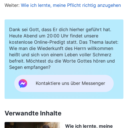
Weiter:
Wie ich lernte, meine Pflicht richtig anzugehen
Gastgeberpflicht bedeutungslos war. Ich dachte
sogar: „Statt hier Gastgeberin zu sein, wäre es
besser, in meine Ortskirche zurückzukehren.
Dank sei Gott, dass Er dich hierher geführt hat.
Vielleicht könnte ich dort immer noch eine
Heute Abend um 20:00 Uhr findet unsere
kostenlose Online-Predigt statt. Das Thema lautet:
Pflicht im Textbereich tun, und meine Brüder und
Wie man die Wiederkunft des Herrn willkommen
Schwestern würden auch wieder zu mir
heißt und sich von einem Leben voller Schmerz
befreit. Möchtest du die Worte Gottes hören und
aufsehen und mich beneiden.“ Einmal kam die
Segen empfangen?
Verantwortliche zu mir nach Hause, begrüßte
mich und ging direkt in das Zimmer meiner
Kontaktiere uns über Messenger
Schwestern. In dem Moment, als sie die Tür
schloss, fühlte ich mich plötzlich
ausgeschlossen, als würde ich nicht in derselben
Verwandte Inhalte
Liga spielen wie sie. Meine Schwestern taten
Wie ich lernte, meine
eine Pflicht im Textbereich; sie hatten einen