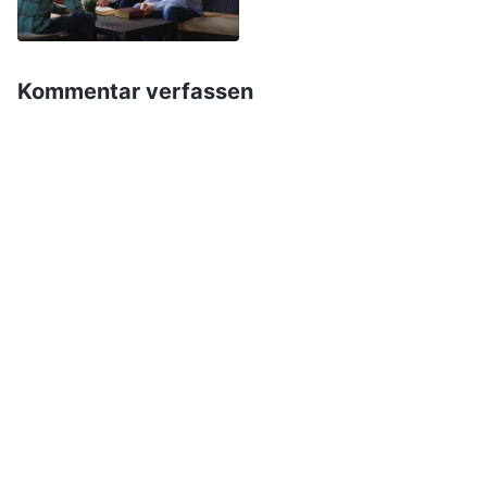
Zeit nach meinem Zustand erkundigte, mit uns
über die Wahrheit Gemeinschaft hielt, um unsere
Kommentar verfassen
Probleme zu lösen, und mich sogar bei einigen
Angelegenheiten zu Rate zog. Aber jetzt war ich
nur eine Gastgeberin, und niemand beachtete
mich mehr. Egal, wie viel ich tat oder wie gut ich
es tat, niemand würde es erfahren. Müsste ich
den Rest meiner Tage so verbringen? Bei diesen
Gedanken litt ich große Qualen und spürte noch
stärker, dass die Gastgeberpflicht und die Pflicht
im Textbereich nicht auf dem gleichen Niveau
waren. Mein Widerstand gegen die
Gastgeberpflicht wuchs umso mehr. Später
ergriff ich bei der Zubereitung der Mahlzeiten