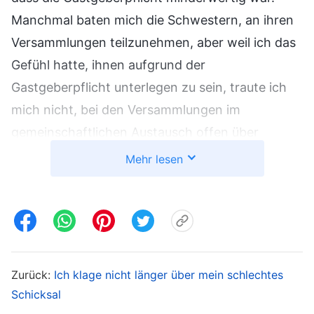
Manchmal baten mich die Schwestern, an ihren
Versammlungen teilzunehmen, aber weil ich das
Gefühl hatte, ihnen aufgrund der
Gastgeberpflicht unterlegen zu sein, traute ich
mich nicht, bei den Versammlungen im
gemeinschaftlichen Austausch offen über
meinen Zustand zu sprechen. Ich litt große
Mehr lesen
Qualen. Ich erinnerte mich daran, wie in den
Jahren meiner Pflicht im Textbereich meine
Brüder und Schwestern zu mir aufsahen und
mich beneideten, wo auch immer ich hinging.
Jetzt war ich Gastgeberin, und niemand schaute
Zurück:
Ich klage nicht länger über mein schlechtes
mehr zu mir auf. Je mehr ich so dachte, desto
Schicksal
mehr hatte ich das Gefühl, dass die