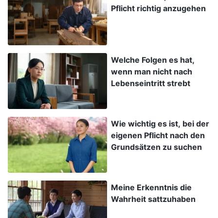
Pflicht richtig anzugehen
höheren Status und einen höheren Rang als ich
und wurden von anderen geschätzt, während
ich nur eine unbedeutende körperliche Pflicht tat
Welche Folgen es hat,
und ihnen unterlegen war. Dieser krasse
wenn man nicht nach
Gegensatz zerriss mir das Herz, und der
Lebenseintritt strebt
Schmerz war unbeschreiblich. Nach der
Versammlung ging die Verantwortliche eilig,
ohne zu fragen, wie mein Zustand in letzter Zeit
Wie wichtig es ist, bei der
eigenen Pflicht nach den
gewesen war. Ich wusste, dass sie mit ihrer
Grundsätzen zu suchen
Arbeit beschäftigt war, also war es normal, dass
sie nicht fragte, aber innerlich fühlte ich mich
trotzdem ziemlich niedergeschlagen. Ich dachte
Meine Erkenntnis die
Wahrheit sattzuhaben
daran, wie sich früher, als ich meine Pflicht im
Textbereich tat, die Verantwortliche von Zeit zu