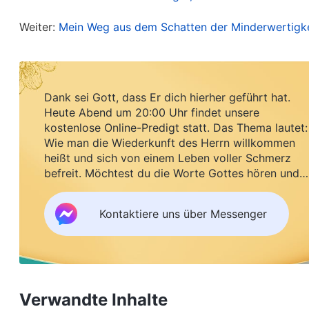
beständige Verhalten meines Vaters liefern musst
Weiter:
Mein Weg aus dem Schatten der Minderwertigke
Wahrheitsgrundsätzen. Stattdessen dachte ich dar
zu mir gewesen war, und verlor so meine Haltung
meinem Vater zu gehen, um mit ihm zu reden und
verursachen. So würde er nicht entfernt werden, 
Dank sei Gott, dass Er dich hierher geführt hat.
Heute Abend um 20:00 Uhr findet unsere
eine Chance, errettet zu werden. Hätte ich beim 
kostenlose Online-Predigt statt. Das Thema lautet:
Gewissen und Vernunft besessen, hätte ich auf Go
Wie man die Wiederkunft des Herrn willkommen
heißt und sich von einem Leben voller Schmerz
ehrlich über das Verhalten schreiben sollen, von
befreit. Möchtest du die Worte Gottes hören und
aus Zuneigung und wollte nur über sein gutes Ver
Segen empfangen?
Verhalten entweder beschönigte oder ausließ. Inw
Kontaktiere uns über Messenger
Herz? Als ich das erkannte, schrieb ich alle Verha
schickte den Bericht dann an die Brüder und Sch
Eine Weile später sah ich die Mitteilung über die
Verwandte Inhalte