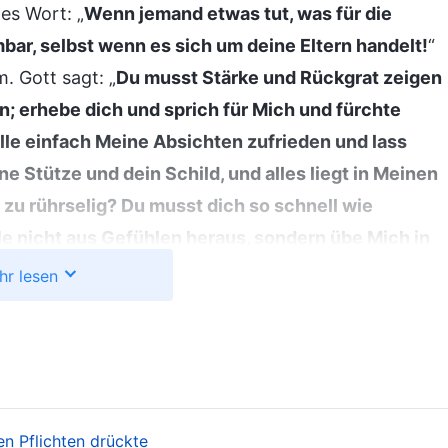
es Wort: „
Wenn jemand etwas tut, was für die
mbar, selbst wenn es sich um deine Eltern handelt!
“
m. Gott sagt: „
Du musst Stärke und Rückgrat zeigen
n; erhebe dich und sprich für Mich und fürchte
le einfach Meine Absichten zufrieden und lass
e Stütze und dein Schild, und alles liegt in Meinen
 zu rührselig? Du musst dich so schnell wie
le nicht aus Gefühlen heraus, sondern übe Mich in
e Kirche nicht von Nutzen ist, ist das nicht
hr lesen
 handelt!
“
(Das Wort, Bd. 1, Das Erscheinen und Wirken
Nachdem ich Gottes Worte gelesen hatte, war ich tief
 ich mich, wenn mir solche Dinge widerfahren, auf
g handle, mich an die Wahrheitsgrundsätze halte und
ich erfuhr, dass ich Einzelheiten über das
en Pflichten drückte