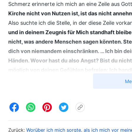
Schmerz erinnerte ich mich an eine Zeile aus Gott
Kirche nicht von Nutzen ist, ist das nicht anneh
Also suchte ich die Stelle, in der diese Zeile vorka
und in deinem Zeugnis für Mich standhaft bleibe
nicht, was andere Menschen sagen könnten. Stel
dich von niemandem einschränken. … Ich bin dein
Händen. Wovor hast du also Angst? Bist du nicht
möglich von deinen Gefühlen befreien; Ich hand
Gerechtigkeit. Wenn jemand etwas tut, was für di
Me
annehmbar, selbst wenn es sich um deine Eltern
. 
Gottes: Kundgebungen Christi am Anfang, Kapitel 9)
betrübt und aufgewühlt. Gottes Absicht war, dass
die Seite der Wahrheit stelle, nicht aus Zuneigun
die Interessen des Hauses Gottes wahre. Aber als 
Zurück:
Worüber ich mich sorgte, als ich mich vor mein