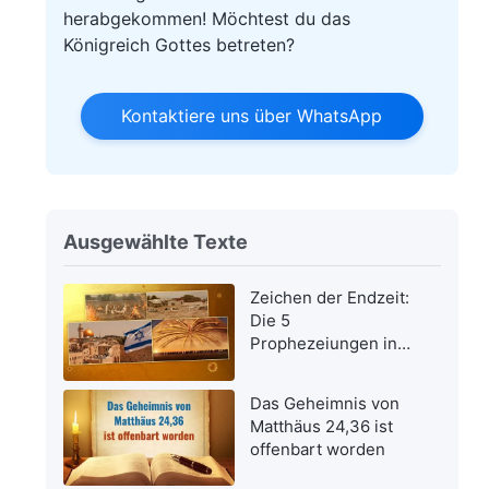
herabgekommen! Möchtest du das
Königreich Gottes betreten?
Kontaktiere uns über WhatsApp
Ausgewählte Texte
Zeichen der Endzeit:
Die 5
Prophezeiungen in
der Bibel bezüglich
der Wiederkehr des
Das Geheimnis von
Herrn Jesus wurden
Matthäus 24,36 ist
erfüllt
offenbart worden