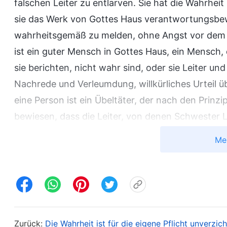
falschen Leiter zu entlarven. Sie hat die Wahrhe
sie das Werk von Gottes Haus verantwortungsbe
wahrheitsgemäß zu melden, ohne Angst vor dem S
ist ein guter Mensch in Gottes Haus, ein Mensch, 
sie berichten, nicht wahr sind, oder sie Leiter und
Nachrede und Verleumdung, willkürliches Urteil
eine Person ist ein Übeltäter, der nach den Prinz
bewiesen, dass die Leiter, von denen Schwester Lu
keine praktische Arbeit leisteten. Alles, was sie 
Me
Sie wollte die Leiter überhaupt nicht verurteilen. 
entlarvt. Jemand wie sie, der einen Sinn für Gerec
nicht leichtfertig beschuldigt und verleumdet zu
bedeutet, falsche Leiter zu entlarven und Mensch
noch hatte ich Gottesfurcht in meinem Herzen, sta
Zurück:
Die Wahrheit ist für die eigene Pflicht unverzic