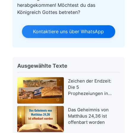
herabgekommen! Möchtest du das
Königreich Gottes betreten?
Kontaktiere uns über WhatsApp
Ausgewählte Texte
Zeichen der Endzeit:
Die 5
Prophezeiungen in
der Bibel bezüglich
der Wiederkehr des
Das Geheimnis von
Herrn Jesus wurden
Matthäus 24,36 ist
erfüllt
offenbart worden