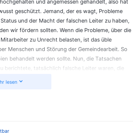
it hochgehalten und angemessen gehandelt, also hat
wusst geschützt. Jemand, der es wagt, Probleme
tatus und der Macht der falschen Leiter zu haben,
den wir fördern sollten. Wenn die Probleme, über die
 Mitarbeiter zu Unrecht belasten, ist das üble
 über Menschen und Störung der Gemeindearbeit. So
ipien behandelt werden sollte. Nun, die Tatsachen
 berichtete, tatsächlich falsche Leiter waren, die
berichtet hatte, stimmte mit den Tatsachen überein.
hr lesen
Sie hat die Wahrheit gesagt und falsche Leiter
htigkeit hat, verdient es, unterstützt zu werden, und
 werden. Damals habe ich nicht verstanden, was es
en zu richten. Ich strebte weder nach Prinzipien
ttdessen verurteilte ich willkürlich einen guten
htbar