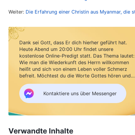
Menschen. Wenn mein Leiter nicht entdeckt hätt
Prinzipien war und sie rechtzeitig gestoppt hätte
Weiter:
Die Erfahrung einer Christin aus Myanmar, die s
nachdachte, fühlte ich mich zutiefst beschämt, d
ich vor Gott und betete, um auszudrücken, dass ic
mit mir befassen solle, und ich bat um Seine Anl
Dank sei Gott, dass Er dich hierher geführt hat.
Heute Abend um 20:00 Uhr findet unsere
kostenlose Online-Predigt statt. Das Thema lautet:
Ich sah einen Abschnitt von Gottes Wort, den zw
Wie man die Wiederkunft des Herrn willkommen
bereinigt werden
“. „
Gott zu dienen ist keine ei
heißt und sich von einem Leben voller Schmerz
befreit. Möchtest du die Worte Gottes hören und
unverändert bleibt, kann niemals Gott dienen. 
Segen empfangen?
gerichtet und gezüchtigt wurde, dann repräsent
Kontaktiere uns über Messenger
beweist, dass du Gott aus deinen eigenen guten 
deiner satanischen Natur basiert. Du dienst Go
deinen persönlichen Vorlieben. Hinzu kommt, dass
tun, seien das, was Gott erfreut, und die Dinge, d
Verwandte Inhalte
ist; du arbeitest ganz nach deinen eigenen Vorl