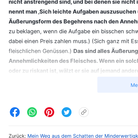
nicht anstrengend sind, und bei denen sie nicht
nennt man ‚Sich leichte Aufgaben auszusuchen u
Äußerungsform des Begehrens nach den Annehm
zu beklagen, wenn die Aufgabe ein bisschen sch
dabei einen Preis zahlen muss.) (Sich ganz mit E
fleischlichen Genüssen.)
Das sind alles Äußerun
Annehmlichkeiten des Fleisches. Wenn ein solc
oder zu riskant ist, wälzt er sie auf jemand ande
Arbeiten und bringt Ausreden vor und sagt, er se
Me
Arbeitsvermögen und er könne diese Aufgabe nic
liegt, dass er die Annehmlichkeiten des Fleisches
ansteht oder wie sehr ihre Pflichten sie in Ans
ihres Lebens werden niemals gestört. Wenn es um
geht, sind sie niemals nachlässig, sie arrangiere
Zurück:
Mein Weg aus dem Schatten der Minderwertigk