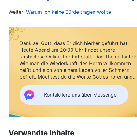
sehr streng und ernsthaft. Wenn es aber um die 
an die Sache heran, ganz gleich, wie groß die An
Weiter:
Warum ich keine Bürde tragen wollte
Sicherheit der Brüder und Schwestern geht. Sie
Auftrag Gottes betreffen oder die Pflicht, die s
keine Verantwortung. Das bedeutet doch, sich 
Dank sei Gott, dass Er dich hierher geführt hat.
Heute Abend um 20:00 Uhr findet unsere
nicht wahr? Sind Menschen, die sich den Annehm
kostenlose Online-Predigt statt. Das Thema lautet:
Pflicht auszuführen? Sobald jemand das Thema 
Wie man die Wiederkunft des Herrn willkommen
spricht, einen Preis zu zahlen und Mühsal zu erle
heißt und sich von einem Leben voller Schmerz
befreit. Möchtest du die Worte Gottes hören und
haben zu viele Schwierigkeiten, sie sind voller B
Segen empfangen?
Solche Menschen sind nutzlos, sie sind nicht qual
Kontaktiere uns über Messenger
ausgemustert werden
“
(Das Wort, Bd. 5, Die Verant
.
Verantwortlichkeiten von Leitern und Mitarbeitern (2))
ich voller Selbstvorwürfe. Bei meiner Pflicht wählt
anstrengend wurde, wollte ich sie anderen zusch
Verwandte Inhalte