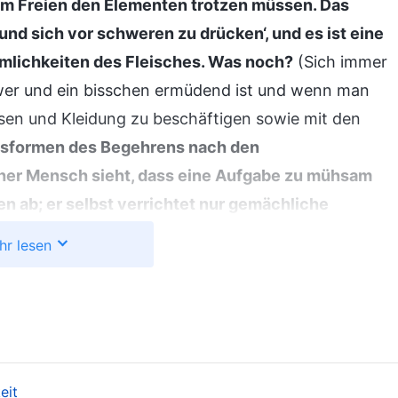
 im Freien den Elementen trotzen müssen. Das
nd sich vor schweren zu drücken‘, und es ist eine
lichkeiten des Fleisches. Was noch?
(Sich immer
wer und ein bisschen ermüdend ist und wenn man
ssen und Kleidung zu beschäftigen sowie mit den
gsformen des Begehrens nach den
her Mensch sieht, dass eine Aufgabe zu mühsam
ren ab; er selbst verrichtet nur gemächliche
i von schlechtem Kaliber, es fehle ihm an
hr lesen
ht schultern, während es in Wirklichkeit daran
 begehrt. … Egal wie viel Arbeit in der Kirche
pruch nehmen, die Routine und der übliche Zustand
 jedes kleine Detail ihres fleischlichen Lebens
n diese Dinge perfekt und sind in dieser Hinsicht
eit