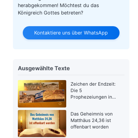
herabgekommen! Möchtest du das
Königreich Gottes betreten?
Kontaktiere uns über WhatsApp
Ausgewählte Texte
Zeichen der Endzeit:
Die 5
Prophezeiungen in
der Bibel bezüglich
der Wiederkehr des
Das Geheimnis von
Herrn Jesus wurden
Matthäus 24,36 ist
erfüllt
offenbart worden