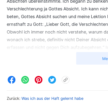
Absichten übereinstimmte. Ich begann zu denken: „V
Verschlechterung ja Gottes Absicht. Ich kann nich
beten, Gottes Absicht suchen und meine Lektion 
ernsthaft zu Gott: „Lieber Gott, die Verschlechte
Obwohl ich immer noch nicht verstehe, warum das
wonach ich strebe, definitiv nicht Deiner Absicht
erfassen und nicht gegen Dich aufzubegehren.“ Ic
und rief in meinem Herzen ununterbrochen Gott an
Me
Gottes, die ich zuvor gelesen hatte: „
Alles, was G
Bedeutung, denn alles, was Er im Menschen tut, b
Menschheit. Natürlich ist das Werk, das Gott in 
vollkommen und aufrichtig in Gottes Augen war
. Gott erlaubte 
Gottes Disposition und Gott Selbst II)
Zurück:
Was ich aus der Haft gelernt habe
nehmen, und ließ zu, dass Krankheit über ihn kam. 