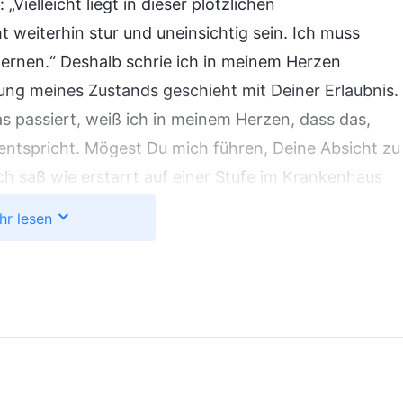
ielleicht liegt in dieser plötzlichen
t weiterhin stur und uneinsichtig sein. Ich muss
lernen.“ Deshalb schrie ich in meinem Herzen
rung meines Zustands geschieht mit Deiner Erlaubnis.
 passiert, weiß ich in meinem Herzen, dass das,
 entspricht. Mögest Du mich führen, Deine Absicht zu
h saß wie erstarrt auf einer Stufe im Krankenhaus
. Plötzlich erinnerte ich mich an einige Worte
hr lesen
ott tut, ist notwendig und von außerordentlicher
etrifft Seine Führung und die Errettung der
Hiob verrichtete, nicht anders, obwohl Hiob
“
(Das Wort, Bd. 2, Über Gotteskenntnis: Gottes Werk,
Satan, Hiob all seinen Besitz und seine Kinder zu
Hiob verlor alles, und auch sein Fleisch litt extreme