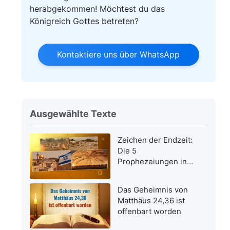
herabgekommen! Möchtest du das
Königreich Gottes betreten?
Kontaktiere uns über WhatsApp
Ausgewählte Texte
Zeichen der Endzeit:
Die 5
Prophezeiungen in
der Bibel bezüglich
der Wiederkehr des
Das Geheimnis von
Herrn Jesus wurden
Matthäus 24,36 ist
erfüllt
offenbart worden