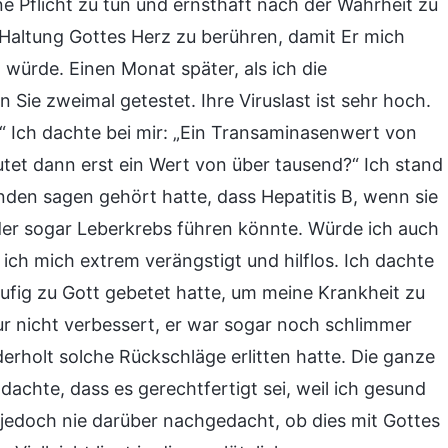
e Pflicht zu tun und ernsthaft nach der Wahrheit zu
n“ Haltung Gottes Herz zu berühren, damit Er mich
würde. Einen Monat später, als ich die
 Sie zweimal getestet. Ihre Viruslast ist sehr hoch.
!“ Ich dachte bei mir: „Ein Transaminasenwert von
tet dann erst ein Wert von über tausend?“ Ich stand
anden sagen gehört hatte, dass Hepatitis B, wenn sie
 oder sogar Leberkrebs führen könnte. Würde ich auch
 ich mich extrem verängstigt und hilflos. Ich dachte
fig zu Gott gebetet hatte, um meine Krankheit zu
nur nicht verbessert, er war sogar noch schlimmer
derholt solche Rückschläge erlitten hatte. Die ganze
dachte, dass es gerechtfertigt sei, weil ich gesund
e jedoch nie darüber nachgedacht, ob dies mit Gottes