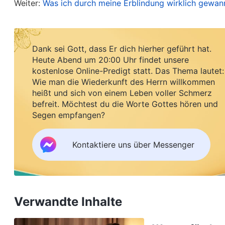
Schmerzen. Aus der Sicht weltlicher Menschen wa
Weiter:
Was ich durch meine Erblindung wirklich gewan
schlechte Sache. Hiob aber fürchtete Gott. Er bek
unterwerfen. Nachdem Hiob Prüfungen durchlebt h
Dank sei Gott, dass Er dich hierher geführt hat.
Gott, und sein Glaube und seine Gottesfurcht vers
Heute Abend um 20:00 Uhr findet unsere
ein großer Segen das war! Als ich darüber nachsan
kostenlose Online-Predigt statt. Das Thema lautet:
Wie man die Wiederkunft des Herrn willkommen
oder das Unglück ist, das über einen kommt, ode
heißt und sich von einem Leben voller Schmerz
der Wahrheit streben und Gottes Absicht suchen 
befreit. Möchtest du die Worte Gottes hören und
und einige Erkenntnisse erlangen wird. Gottes Ab
Segen empfangen?
halten. Als ich Gottes Absicht verstanden hatte, 
Kontaktiere uns über Messenger
und mein hilfloses und furchtsames Herz wurde e
Hiob nacheifern, eine Haltung der Unterwerfung
Ich glaubte, dass Gott mich führen würde.
Verwandte Inhalte
Im Krankenhaus war es zu laut, also stand ich auf
den Wald ging, konnte ich nicht umhin, mir wied