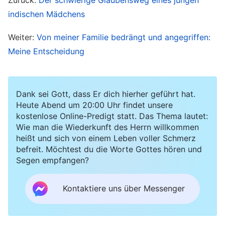
Pflicht tue, gehe ich den richtigen Weg im
indischen Mädchens
Leben.“ Aber er versuchte trotzdem, mich von
Weiter:
Von meiner Familie bedrängt und angegriffen:
meinem Glauben an Gott abzubringen.
Meine Entscheidung
Eines Tages schickte mir mein Vater eine
Nachricht: „Enttäusch mich nicht.“ Sofort liefen
Dank sei Gott, dass Er dich hierher geführt hat.
Heute Abend um 20:00 Uhr findet unsere
mir Tränen übers Gesicht. Ich dachte bei mir: „All
kostenlose Online-Predigt statt. Das Thema lautet:
die Jahre wollte mein Vater, dass ich mich von
Wie man die Wiederkunft des Herrn willkommen
heißt und sich von einem Leben voller Schmerz
der Masse abhebe. Er hat einen hohen Preis
befreit. Möchtest du die Worte Gottes hören und
gezahlt, um mich zu fördern. Jetzt, wo ich nicht
Segen empfangen?
mehr arbeite, sind seine Hoffnungen zerstört. Er
muss schrecklich leiden! Ich bin schon
Kontaktiere uns über Messenger
erwachsen, bereite ihm aber immer noch
Sorgen. Heißt das nicht, dass ich die Eltern nicht