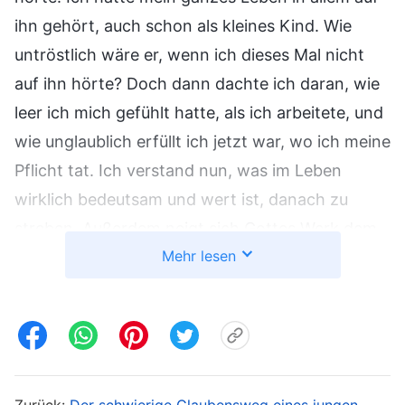
ihn gehört, auch schon als kleines Kind. Wie
untröstlich wäre er, wenn ich dieses Mal nicht
auf ihn hörte? Doch dann dachte ich daran, wie
leer ich mich gefühlt hatte, als ich arbeitete, und
wie unglaublich erfüllt ich jetzt war, wo ich meine
Pflicht tat. Ich verstand nun, was im Leben
wirklich bedeutsam und wert ist, danach zu
streben. Außerdem neigt sich Gottes Werk dem
Mehr lesen
Ende zu. Ich muss daher die begrenzte Zeit
nutzen, um nach der Wahrheit zu streben. Die
Wahrheit und das Leben zu gewinnen – das ist
das Wichtigste. Mit diesem Gedanken sagte ich
zu meinem Vater: „Am Arbeitsplatz gibt es nur
Intrigen und Rangkämpfe. Indem ich jetzt meine
Zurück:
Der schwierige Glaubensweg eines jungen