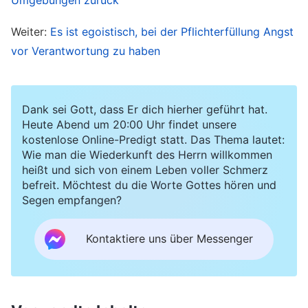
erforderlich ist, nur sie können vortreten, mutig
Weiter:
Es ist egoistisch, bei der Pflichterfüllung Angst
und pflichtbewusst, um Gott zu bezeugen und
vor Verantwortung zu haben
über die Wahrheit Gemeinschaft zu halten,
wodurch sie Gottes Auserwählte auf den
rechten Weg führen und es ihnen ermöglichen,
Dank sei Gott, dass Er dich hierher geführt hat.
Heute Abend um 20:00 Uhr findet unsere
sich
Gottes Werk
zu unterwerfen. Nur eine
kostenlose Online-Predigt statt. Das Thema lautet:
solche Haltung zeugt von Verantwortung und
Wie man die Wiederkunft des Herrn willkommen
heißt und sich von einem Leben voller Schmerz
ist ein Ausdruck von Rücksichtnahme auf
befreit. Möchtest du die Worte Gottes hören und
Gottes Absichten. Wenn ihr diese Haltung nicht
Segen empfangen?
besitzt und in eurem Umgang mit Dingen stets
nachlässig seid und denkt: ‚Ich werde die
Kontaktiere uns über Messenger
Aufgaben erledigen, die in den
Zuständigkeitsbereich meiner Pflicht fallen,
aber alles andere interessiert mich nicht. Wenn