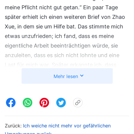
meine Pflicht nicht gut getan.“ Ein paar Tage
später erhielt ich einen weiteren Brief von Zhao
Xue, in dem sie um Hilfe bat. Das stimmte mich
etwas unzufrieden; ich fand, dass es meine
eigentliche Arbeit beeinträchtigen würde, sie
anzuleiten, dass es sich nicht lohnte und eine
Last für mich war. Später erkannte ich, dass
meine Einstellung nicht richtig war, also betete
Mehr lesen
ich zu Gott und bat Ihn, mich zu führen, damit
ich meine Einstellung korrigieren konnte. Ich las
Gottes Worte: „
Nur diejenigen, die die Wahrheit
lieben und die Wahrheitsrealität besitzen,
können antreten, wenn es für die Arbeit von
Zurück:
Ich weiche nicht mehr vor gefährlichen
Gottes Haus und für Gottes auserwähltes Volk
Umgebungen zurück