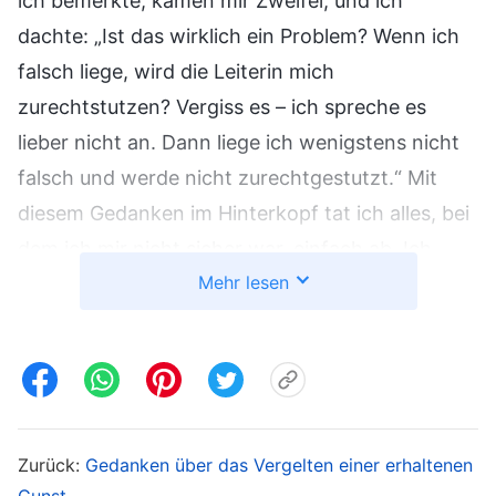
ich bemerkte, kamen mir Zweifel, und ich
dachte: „Ist das wirklich ein Problem? Wenn ich
falsch liege, wird die Leiterin mich
zurechtstutzen? Vergiss es – ich spreche es
lieber nicht an. Dann liege ich wenigstens nicht
falsch und werde nicht zurechtgestutzt.“ Mit
diesem Gedanken im Hinterkopf tat ich alles, bei
dem ich mir nicht sicher war, einfach ab. Ich
Mehr lesen
fühlte mich dann aber irgendwie schuldig, und
mir wurde klar, dass ich meiner Verantwortung in
meiner Arbeit nicht gerecht wurde. Ich dachte
mir, ich sollte meine Kollegen nach ihrer Meinung
fragen und dann entsprechend handeln. So
würde die Leiterin nicht sagen, ich sei arrogant
Zurück:
Gedanken über das Vergelten einer erhaltenen
Gunst