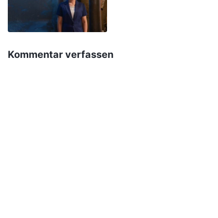
Die Leiterin sagte: „Wenn er nicht sofort
entlassen wird, wird sich das auf die Arbeit
auswirken.“ Ich war wirklich bestürzt, als sie das
sagte, denn das Problem war mir schon vorher
Kommentar verfassen
bewusst gewesen, doch ich hatte Angst, ich
könnte in der Sache falsch liegen und man
würde mich zurechtstutzen, falls es ein Problem
gäbe, also habe ich nichts gesagt. Zum Glück fiel
es der Leiterin auf und sie entließ ihn, sonst
hätte die Arbeit definitiv darunter gelitten. Ich
hatte ein sehr schlechtes Gewissen. Ich hatte
das deutliche Gefühl, dass es ein Problem gab,
warum also hatte ich nicht den Mut, etwas zu
sagen? Warum habe ich es versäumt, die