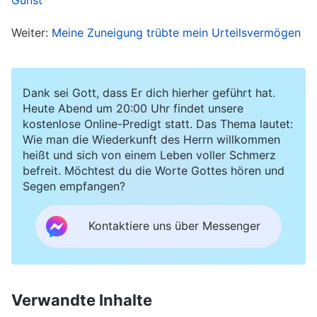
und eigenwillig. Einmal musste die Gemeinde
einen Teamleiter für die Evangeliumsarbeit
Weiter:
Meine Zuneigung trübte mein Urteilsvermögen
auswählen. Ein Bruder hatte ein Talent dafür, das
Evangelium
weiterzugeben, doch die anderen
sagten, er verfüge über keine gute
Dank sei Gott, dass Er dich hierher geführt hat.
Heute Abend um 20:00 Uhr findet unsere
Menschlichkeit und habe andere angegriffen und
kostenlose Online-Predigt statt. Das Thema lautet:
sich an ihnen gerächt. Ich konnte nicht sagen,
Wie man die Wiederkunft des Herrn willkommen
heißt und sich von einem Leben voller Schmerz
ob er ein geeigneter Kandidat war, also besprach
befreit. Möchtest du die Worte Gottes hören und
ich mich mit meinen Kollegen. Alle sagten, wir
Segen empfangen?
sollten es versuchen. Mir war damals etwas
Kontaktiere uns über Messenger
unwohl zumute, und ich wollte weiter darüber
diskutieren, doch dann dachte ich mir, dass ich
ja die Einzige war, die den Bruder für nicht
geeignet hielt. Was, wenn ich einen Vorschlag
Verwandte Inhalte