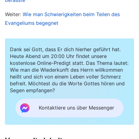
Gottes Willen achtet, wirst du eine wahre Bürde
Weiter:
Wie man Schwierigkeiten beim Teilen des
für die Kirche entfalten. Anstatt dies eine Bürde
Evangeliums begegnet
zu nennen, die du für die Kirche trägst, wäre es
im Grunde besser, es eine Bürde zu nennen, die
du im Interesse deines eigenen Lebens trägst –
Dank sei Gott, dass Er dich hierher geführt hat.
Heute Abend um 20:00 Uhr findet unsere
denn der Zweck dieser Bürde, die du für die
kostenlose Online-Predigt statt. Das Thema lautet:
Kirche entfaltest, ist, dass du solche
Wie man die Wiederkunft des Herrn willkommen
heißt und sich von einem Leben voller Schmerz
Erfahrungen verwendest, um von Gott
befreit. Möchtest du die Worte Gottes hören und
vervollkommnet zu werden. Wer auch immer
Segen empfangen?
die größte Bürde für die Kirche trägt, wer auch
immer eine Bürde trägt, um in das Leben
Kontaktiere uns über Messenger
einzutreten – diese Menschen werden folglich
jene sein, die von Gott vervollkommnet werden.
Hast du das klar erkannt? Wenn die Kirche, bei