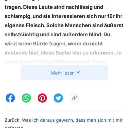
tragen. Diese Leute sind nachlässig und
schlampig, und sie interessieren sich nur für ihr
eigenes Fleisch. Solche Menschen sind äußerst
selbstsüchtig und sind außerdem blind. Du
wirst keine Bürde tragen, wenn du nicht
imstande bist, diese Sache klar zu erkennen. Je
mehr du auf Gottes Willen achtest, desto
größer die Bürde, die Er dir anvertrauen wird.
Mehr lesen
Selbstsüchtige Menschen sind nicht bereit,
solche Dinge zu durchleiden; sie sind nicht
bereit, den Preis zu zahlen, und infolgedessen
werden sie Gelegenheiten verpassen, von Gott
vervollkommnet zu werden. Schaden sie sich
Zurück:
Was ich daraus gewann, dass man sich mit mir
nicht selbst? Wenn du jemand bist, der auf
befasste