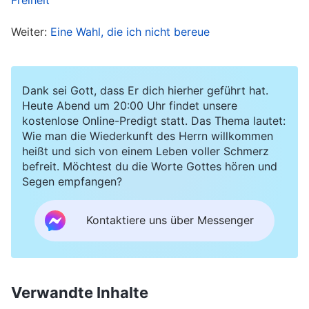
ihm als zuvor.
Weiter:
Eine Wahl, die ich nicht bereue
Im Juni 2019 wurde ich zur Leiterin in der
Kirche
gewählt. Als ich diese Nachricht hörte, freute ich
Dank sei Gott, dass Er dich hierher geführt hat.
mich sehr und dachte, dass ich als Leiterin viele
Heute Abend um 20:00 Uhr findet unsere
Gelegenheiten zum Üben haben und im Leben
kostenlose Online-Predigt statt. Das Thema lautet:
Wie man die Wiederkunft des Herrn willkommen
schnelle Fortschritte machen würde. Aber ich
heißt und sich von einem Leben voller Schmerz
hatte auch große Bedenken: „Früher hat mein
befreit. Möchtest du die Worte Gottes hören und
Segen empfangen?
Mann mich immer schief angesehen oder sich
beschwert, wenn ich zu Versammlungen ging.
Kontaktiere uns über Messenger
Leiter haben mehr Arbeit, und ich werde häufig
zu Versammlungen gehen müssen. Wird er
versuchen, mich noch mehr zu behindern? Wenn
Verwandte Inhalte
das passiert, werden wir nie wieder ein