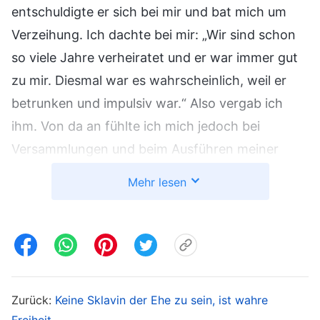
entschuldigte er sich bei mir und bat mich um
Verzeihung. Ich dachte bei mir: „Wir sind schon
so viele Jahre verheiratet und er war immer gut
zu mir. Diesmal war es wahrscheinlich, weil er
betrunken und impulsiv war.“ Also vergab ich
ihm. Von da an fühlte ich mich jedoch bei
Versammlungen und beim Ausführen meiner
Pflicht eingeschränkt. Jedes Mal, wenn ich von
Mehr lesen
einer Versammlung zurückkam und sah, dass
mein Mann nicht da war, atmete ich erleichtert
auf. Wenn er mit finsterer Miene zu Hause war,
sprach ich ihn aktiv an oder fragte ihn, was er
essen wollte, und eilte in die Küche, um es
Zurück:
Keine Sklavin der Ehe zu sein, ist wahre
zuzubereiten. Ich war noch rücksichtsvoller zu
Freiheit