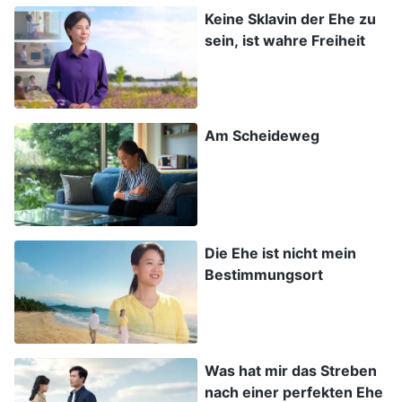
harmonisches Leben führen.“ Auf der einen Seite
Keine Sklavin der Ehe zu
meine Pflicht, auf der anderen meine Ehe. Ich
sein, ist wahre Freiheit
war im Zwiespalt. Ich betete suchend zu Gott
und dachte an Seine Worte: „
Wenn du bei der
Verbreitung der Evangeliumsarbeit eine
Am Scheideweg
wichtige Rolle spielst und deinen Posten ohne
Gottes Erlaubnis verlässt und den
Fahnenflüchtigen gibst, dann stellt das die
größte aller Verfehlungen dar. Zählt das nicht
Die Ehe ist nicht mein
als ein Akt des Verrats an Gott?
“
(Das Wort, Bd. 3,
Bestimmungsort
Die Diskurse des Christus der letzten Tage: Das
Predigen des Evangeliums ist die Pflicht, zu deren
. Wenn ich
Erfüllung alle Gläubigen verpflichtet sind)
Was hat mir das Streben
meine Pflicht verweigern würde, um meine Ehe
nach einer perfekten Ehe