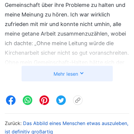
Gemeinschaft über ihre Probleme zu halten und
meine Meinung zu hören. Ich war wirklich
zufrieden mit mir und konnte nicht umhin, alle
meine getane Arbeit zusammenzuzählen, wobei
ich dachte: „Ohne meine Leitung würde die
Kirchenarbeit sicher nicht so gut voranschreiten.
Ohne mein Gemeinschaft-Halten hätte sich der
Zustand der anderen nicht so stark gebessert.
Mehr lesen
Ich besitze wohl wirklich die Wirklichkeit der
Wahrheit und ich kann praktische Arbeit leisten.“
Schwester Li musste später in ihre Heimatstadt
zurückkehren, um ein paar Dinge zu erledigen,
also musste ich die Kirchenarbeit alleine
Zurück:
Das Abbild eines Menschen etwas auszuleben,
übernehmen. Zuerst fühlte ich mich etwas
ist definitiv großartig