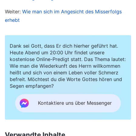
angespannt, und ich behielt Gott jederzeit in
Weiter:
Wie man sich im Angesicht des Misserfolgs
meinem Herzen. Nach jeder Zusammenkunft zog
erhebt
ich Bilanz, wie es gelaufen war, und ich
unterstützte jeden bereitwillig, der sich schwach
oder negativ fühlte. Nach einiger Zeit sah ich,
Dank sei Gott, dass Er dich hierher geführt hat.
Heute Abend um 20:00 Uhr findet unsere
dass alle zu den Versammlungen gingen und ihre
kostenlose Online-Predigt statt. Das Thema lautet:
Pflichten wie von ihnen verlangt ausführten. Die
Wie man die Wiederkunft des Herrn willkommen
heißt und sich von einem Leben voller Schmerz
gesamte Kirchenarbeit verlief reibungslos. Ich
befreit. Möchtest du die Worte Gottes hören und
war erleichtert und konnte nicht umhin, sehr mit
Segen empfangen?
mir zufrieden zu sein. Ich dachte, ich hätte mich
in all diesen Jahren im Dienst Leiterin als
Kontaktiere uns über Messenger
bewiesen und dass ich viel gelernt und viele
Probleme gelöst hätte. Ich hatte
unterschiedliche Arbeitserfahrungen gesammelt
Verwandte Inhalte