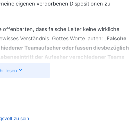
, meine eigenen verdorbenen Dispositionen zu
 offenbarten, dass falsche Leiter keine wirkliche
gewisses Verständnis. Gottes Worte lauten: „
Falsche
rschiedener Teamaufseher oder fassen diesbezüglich
Lebenseintritt der Aufseher verschiedener Teams
 Arbeiten verantwortlich ist, und sie verfolgen ihn
hr lesen
tändnis davon, und genauso verhält es sich damit,
en Pflichten und zum Glauben an Gott, zur Wahrheit
diese Personen irgendeinen Wandel oder irgendein
 die verschiedenen Probleme Bescheid, die
ennen sie die Auswirkungen nicht, die die Fehler und
gsvoll zu sein
tsphasen passieren, auf die Arbeit der
Kirche
und