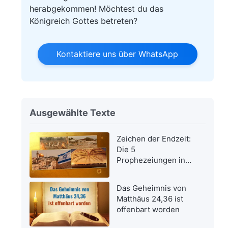
herabgekommen! Möchtest du das
Königreich Gottes betreten?
Kontaktiere uns über WhatsApp
Ausgewählte Texte
Zeichen der Endzeit:
Die 5
Prophezeiungen in
der Bibel bezüglich
der Wiederkehr des
Das Geheimnis von
Herrn Jesus wurden
Matthäus 24,36 ist
erfüllt
offenbart worden