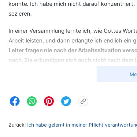
konnte. Ich habe mich nicht darauf konzentriert
sezieren.
In einer Versammlung lernte ich, wie Gottes Worte
Arbeit leisten, und dann erlangte ich endlich ein 
Leiter fragen nie nach der Arbeitssituation ve
nach. Sie erkundigen sich auch nicht nach dem 
und des Personals, das für verschiedene wichtige
Me
nicht nach, noch haben sie ein eingehendes Vers
welche Haltung sie zur Kirchenarbeit und zu ihr
und zu Gott selbst haben. Sie wissen nicht, ob 
Wachstum erfahren haben, noch wissen sie über
eventuell bei ihrer Arbeit bestehen; vor allem k
Zurück:
Ich habe gelernt in meiner Pflicht verantwortun
Abweichungen, die während verschiedener Arbei