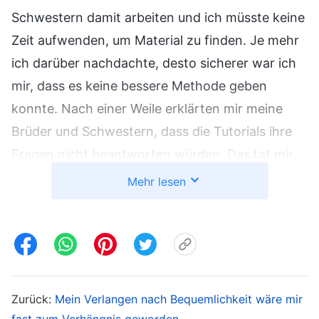
Schwestern damit arbeiten und ich müsste keine
Zeit aufwenden, um Material zu finden. Je mehr
ich darüber nachdachte, desto sicherer war ich
mir, dass es keine bessere Methode geben
konnte. Nach einer Weile erklärten mir meine
Brüder und Schwestern, dass die Tutorials ihre
Fragen nicht beantworten würden. Das tat mir
damals ein bisschen leid. Da ich keine andere
Mehr lesen
Wahl hatte, organisierte ich ein paar
Lehrmaterialien, um sie auf einfache Weise zu
unterrichten, und dachte: „Gut, ich habe den
Unterricht für alle vorbereitet, damit habe ich
meine Pflicht erfüllt.“ Es dauerte nicht lange, bis
Zurück:
Mein Verlangen nach Bequemlichkeit wäre mir
unsere Teamleiterin sagte: „Neulich sind bei
fast zum Verhängnis geworden