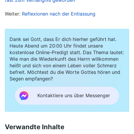
einem Video einige Fehler aufgefallen, die den
Weiter:
Reflexionen nach der Entlassung
Ablauf verzögern.“ Als ich das hörte, dachte ich
weder darüber nach, noch versuchte ich, mich
selbst zu verstehen, und ich hatte das Gefühl,
Dank sei Gott, dass Er dich hierher geführt hat.
dass diese Pflicht nicht nur Opfer forderte,
Heute Abend um 20:00 Uhr findet unsere
kostenlose Online-Predigt statt. Das Thema lautet:
sondern dass ich auch dafür verantwortlich
Wie man die Wiederkunft des Herrn willkommen
gemacht werden konnte. Daher wollte ich diese
heißt und sich von einem Leben voller Schmerz
befreit. Möchtest du die Worte Gottes hören und
Pflicht nicht länger übernehmen.
Segen empfangen?
Eines Tages sprach mich meine Leiterin an und
Kontaktiere uns über Messenger
warf mir vor, dass ich mich durchmogeln und
meine Pflichten nur halbherzig erfüllen würde,
und sie befasste sich mit mir und erklärte, man
Verwandte Inhalte
würde mir kündigen, wenn sich nichts änderte.