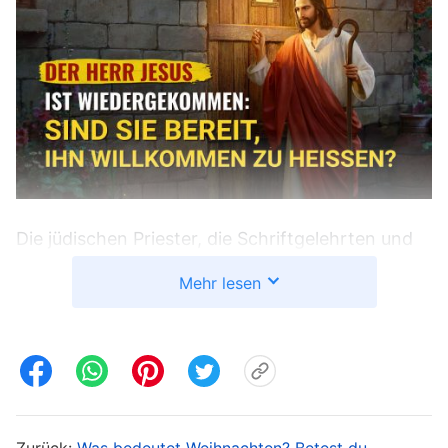
Die jüdischen Priester, die Schriftgelehrten und
die Pharisäer wussten damals genau, dass all die
Mehr lesen
Worte, die der Herr Jesus sprach, und all die
Taten, die Er ausführte, von Gott kamen, aber
sie hatten überhaupt kein Herz, das Gott
verehrte. Sie suchten oder erforschten das Werk
des Herrn Jesus nicht, sondern hielten lediglich
Zurück:
Was bedeutet Weihnachten? Betest du