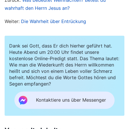
die ganze Zeit an den Worten der biblischen
wahrhaft den Herrn Jesus an?
Prophezeiungen fest und glaubten, dass der
Weiter:
Die Wahrheit über Entrückung
eine, der kommen sollte, Emmanuel oder Messias
hieße und von einer Jungfrau geboren würde.
Als sie sahen, dass Maria einen Ehemann hatte,
Dank sei Gott, dass Er dich hierher geführt hat.
urteilten sie, dass der Herr Jesus nicht vom
Heute Abend um 20:00 Uhr findet unsere
kostenlose Online-Predigt statt. Das Thema lautet:
Heiligen Geist empfangen, und dass Er nicht von
Wie man die Wiederkunft des Herrn willkommen
einer Jungfrau geboren worden war. Sie fällten
heißt und sich von einem Leben voller Schmerz
befreit. Möchtest du die Worte Gottes hören und
auch Urteile, wie auch immer es ihnen beliebte,
Segen empfangen?
und sagten, dass der Herr Jesus der Sohn eines
Zimmermanns und somit ein vollkommen
Kontaktiere uns über Messenger
gewöhnlicher Mensch sei. Sie bedienten sich
dieser Dinge, um den Herrn Jesus abzulehnen
und zu beschuldigen. Sie gingen sogar so weit