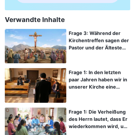
Verwandte Inhalte
Frage 3: Während der
Kirchentreffen sagen der
Pastor und der Älteste
häufig, dass der Herr
Jesus am Kreuz „Es ist
vollbracht“ gesagt hat,
Frage 1: In den letzten
beweist, dass das Werk
paar Jahren haben wir in
der Rettung der
unserer Kirche eine
Menschheit vollbracht
zunehmend desolate
war, dass uns einfach
Situation gehabt. Wir
durch den Glauben an
haben das Vertrauen und
Frage 1: Die Verheißung
den Herrn Jesus und die
die Liebe verloren, die wir
des Herrn lautet, dass Er
Beichte unserer Sünden
zu Beginn hatten und sind
wiederkommen wird, um
vor Ihm unsere Sünden
schwächer und negativer
uns in das Himmelreich
vergeben werden und