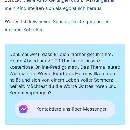
Tochter verstehen. Schließlich hatte ich mich
mein Kind stellten sich als egoistisch heraus
siebzehn Jahre lang nicht um sie gekümmert,
Weiter:
Ich ließ meine Schuldgefühle gegenüber
also war es normal, dass sie wütend war. Als ich
meinem Sohn los
meine Tochter später sah, war ich so glücklich,
dass ich sie umarmen wollte. Doch sie setzte
sich weit von mir weg, und Enttäuschung ließ
Dank sei Gott, dass Er dich hierher geführt hat.
mein Herz erkalten. Nach einer Weile sagte ich
Heute Abend um 20:00 Uhr findet unsere
kostenlose Online-Predigt statt. Das Thema lautet:
zu ihr: „Ich habe mir all die Jahre Sorgen um dich
Wie man die Wiederkunft des Herrn willkommen
gemacht. Ich hatte Angst, dass die Polizei mich
heißt und sich von einem Leben voller Schmerz
befreit. Möchtest du die Worte Gottes hören und
verhaften würde und du mit hineingezogen
Segen empfangen?
würdest, deshalb habe ich mich nicht nach
Hause getraut. Und du hast all die Jahre
Kontaktiere uns über Messenger
gelitten.“ Sie sagte verbittert: „Ich habe nicht
gelitten. Ich bin jetzt erwachsen. Ich leide nicht!“