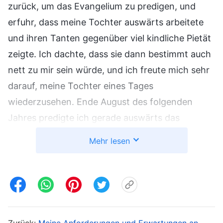
zurück, um das Evangelium zu predigen, und
erfuhr, dass meine Tochter auswärts arbeitete
und ihren Tanten gegenüber viel kindliche Pietät
zeigte. Ich dachte, dass sie dann bestimmt auch
nett zu mir sein würde, und ich freute mich sehr
darauf, meine Tochter eines Tages
wiederzusehen. Ende August des folgenden
Jahres predigte ich gerade auswärts das
Evangelium, als meine Schwester mir schrieb,
Mehr lesen
dass meine Tochter für ein paar Tage
zurückgekommen war. Ich eilte über Nacht zum
Haus meiner Schwester zurück, aber meine
Tochter wollte mich nicht sehen. Ich fühlte mich
schrecklich, aber ich konnte die Gefühle meiner
Zurück:
Meine Anforderungen und Erwartungen an