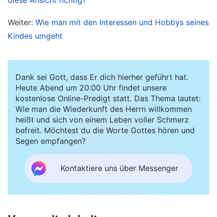
alle halbherzig; eure Gedanken drehen sich im
Weiter:
Wie man mit den Interessen und Hobbys seines
Kreis, ihr denkt an eure Familie, an die äußere
Kindes umgeht
Welt, an Nahrung und Kleidung. Trotz der
Tatsache, dass du hier vor Mir bist und Dinge
für Mich tust, denkst du in deinem Herzen
Dank sei Gott, dass Er dich hierher geführt hat.
Heute Abend um 20:00 Uhr findet unsere
immer noch an deine Frau, deine Kinder und
kostenlose Online-Predigt statt. Das Thema lautet:
deine Eltern zu Hause. Sind sie dein Eigentum?
Wie man die Wiederkunft des Herrn willkommen
heißt und sich von einem Leben voller Schmerz
Warum vertraust du sie nicht Meinen Händen
befreit. Möchtest du die Worte Gottes hören und
an? Vertraust du Mir nicht? Oder liegt es daran,
Segen empfangen?
dass du befürchtest, dass Ich unangemessene
Anordnungen für dich treffen werde?
“
(Das
Kontaktiere uns über Messenger
Wort, Bd. 1, Das Erscheinen und Wirken Gottes:
.
Kundgebungen Christi am Anfang, Kapitel 59)
Nachdem ich Gottes Worte gelesen hatte, fühlte