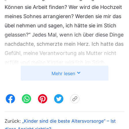
Können sie Arbeit finden? Wer wird die Hochzeit
meines Sohnes arrangieren? Werden sie mir das
übel nehmen und sagen, ich hätte sie im Stich
gelassen?“ Jedes Mal, wenn ich über diese Dinge
nachdachte, schmerzte mein Herz. Ich hatte das
Gefühl, meine Verantwortung als Mutter nicht
erfüllt und meine Kinder wirklich im Stich
gelassen zu haben. Ich wollte wirklich
Mehr lesen
zurückgehen und mich um sie kümmern, aber ich
hatte Angst, verhaftet zu werden. Mein Herz war
so gequält. Zu dieser Zeit las ich einen Abschnitt
aus Gottes Worten: „
Wer ist wirklich in der Lage,
sich vollständig für Mich aufzuwenden und
Zurück:
„Kinder sind die beste Altersvorsorge“ – Ist
alles ganz und gar für Mich zu opfern? Ihr seid
diese Ansicht richtig?