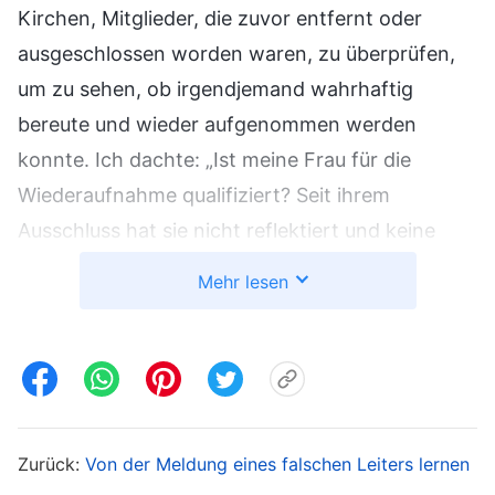
Kirchen, Mitglieder, die zuvor entfernt oder
ausgeschlossen worden waren, zu überprüfen,
um zu sehen, ob irgendjemand wahrhaftig
bereute und wieder aufgenommen werden
konnte. Ich dachte: „Ist meine Frau für die
Wiederaufnahme qualifiziert? Seit ihrem
Ausschluss hat sie nicht reflektiert und keine
Erkenntnisse über ihre Handlungen gewonnen.
Mehr lesen
Sie hat weiterhin vorgefasste Meinungen zu
Wang Jing und verurteilt sie hinter ihrem
Rücken. Sie zeigt kein Zeichen von Reue, also
sollte sie entsprechend den Grundsätzen nicht
wieder aufgenommen werden.“ Doch dann
Zurück:
Von der Meldung eines falschen Leiters lernen
dachte ich: „Seit sie ausgeschlossen wurde, liest