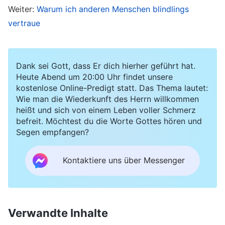
sie von Zeit zu Zeit immer noch Gottes Worte
Weiter:
Warum ich anderen Menschen blindlings
vertraue
und unterstützt uns bei der Ausführung unserer
Pflichten, und sie führt diesen Haushalt und
kümmert sich um meine gelähmte, ans Bett
Dank sei Gott, dass Er dich hierher geführt hat.
gefesselte Mutter. Könnte man ihr nicht noch
Heute Abend um 20:00 Uhr findet unsere
kostenlose Online-Predigt statt. Das Thema lautet:
eine Chance geben?“ Zu dieser Zeit half ich den
Wie man die Wiederkunft des Herrn willkommen
Leitern, die Unterlagen ausgeschlossener und
heißt und sich von einem Leben voller Schmerz
entfernter Mitglieder zu organisieren. Meine
befreit. Möchtest du die Worte Gottes hören und
Segen empfangen?
Tochter fragte mich, ob ihre Mutter wieder in die
Kirche aufgenommen werden könnte, und meine
Kontaktiere uns über Messenger
Frau fragte ebenfalls immer wieder, ob sie
wieder aufgenommen werden könnte. Als sie
merkte, dass ich nie gesagt hatte, dass das der
Verwandte Inhalte
Fall sein könnte, beschuldigte mich meine Frau,