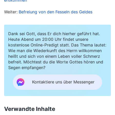
extrem viel los. Ich musste mindestens zehn
Weiter:
Befreiung von den Fesseln des Geldes
Stunden am Tag arbeiten. Der Leiter der
Brennerei sagte bei Meetings oft: „Jetzt ist die
Hauptproduktionssaison. Als Teamleiter müssen
Dank sei Gott, dass Er dich hierher geführt hat.
Sie sich etwas einfallen lassen, um Ihre
Heute Abend um 20:00 Uhr findet unsere
kostenlose Online-Predigt statt. Das Thema lautet:
Produktionsquote innerhalb der vorgegebenen
Wie man die Wiederkunft des Herrn willkommen
Zeit zu erfüllen. In dieser Zeit dürfen Sie sich
heißt und sich von einem Leben voller Schmerz
nicht freinehmen, nicht zu spät kommen und
befreit. Möchtest du die Worte Gottes hören und
Segen empfangen?
nicht früher gehen! Wenn Sie nicht hart arbeiten,
können Sie gehen!“ Als ich das hörte, fühlte ich
Kontaktiere uns über Messenger
mich in meinem Herzen eingeschränkt. Ich hatte
Angst, dass ich entlassen würde, wenn bei der
Arbeit etwas schieflief. Obwohl ich zu den
Verwandte Inhalte
Versammlungen gehen und meine Pflicht tun