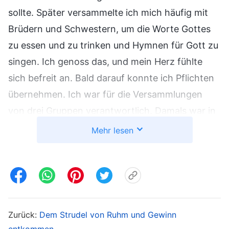
sollte. Später versammelte ich mich häufig mit
Brüdern und Schwestern, um die Worte Gottes
zu essen und zu trinken und Hymnen für Gott zu
singen. Ich genoss das, und mein Herz fühlte
sich befreit an. Bald darauf konnte ich Pflichten
übernehmen. Ich war für die Versammlungen
von drei Gruppen verantwortlich. Damals war in
der Brennerei Nebensaison, und ich arbeitete nur
Mehr lesen
halbtags. Sonntags konnte ich mir auch
freinehmen. Meine Arbeit hinderte mich nicht
daran, zu Versammlungen zu gehen oder meine
Pflicht zu tun.
Zurück:
Dem Strudel von Ruhm und Gewinn
Als der Herbst 2006 kam, war in der Brennerei
entkommen