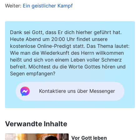
so. Sie führt gute Gemeinschaft, aber sie
Weiter:
Ein geistlicher Kampf
praktiziert nicht, was sie sagt. Sie ändert sich
überhaupt nicht. Sie ist für diese Stelle nicht gut
Dank sei Gott, dass Er dich hierher geführt hat.
geeignet.“ Ich merkte rasch an: „Schwester Li
Heute Abend um 20:00 Uhr findet unsere
fällt es schwer, die Wahrheit zu akzeptieren, aber
kostenlose Online-Predigt statt. Das Thema lautet:
Wie man die Wiederkunft des Herrn willkommen
sie übt ihre Pflicht auf sehr proaktive und
heißt und sich von einem Leben voller Schmerz
verantwortungsvolle Weise aus. Vor Kurzem erst
befreit. Möchtest du die Worte Gottes hören und
Segen empfangen?
erfüllten einige Brüder und Schwestern ihre
Pflichten recht passiv, und sie hat sie motiviert.“
Kontaktiere uns über Messenger
Schwester Bai erwiderte sofort: „Schwester Li
sieht immer sehr geschäftig aus, sehr proaktiv,
aber tatsächlich ist das nur Fassade. Sie kann
Verwandte Inhalte
keine wahren Probleme lösen.“ Was sie sagten,
stimmte, und ich hatte nichts entgegenzusetzen.
Vor Gott leben