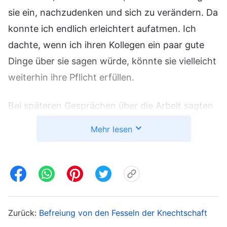
sie ein, nachzudenken und sich zu verändern. Da
konnte ich endlich erleichtert aufatmen. Ich
dachte, wenn ich ihren Kollegen ein paar gute
Dinge über sie sagen würde, könnte sie vielleicht
weiterhin ihre Pflicht erfüllen.
Bei späteren Gesprächen über die Arbeit sagten
einige Kollegen, dass Schwester Li nie die
Mehr lesen
Wahrheit akzeptiert, und sie waren alle dafür, sie
zu ersetzen. Das beunruhigte mich. Ich dachte:
„Schwester Li hat Probleme, aber sie ist bereit,
sich zu ändern. Könnte sie nicht noch eine
Chance bekommen?“ Da sagte Schwester Zhou:
Zurück:
Befreiung von den Fesseln der Knechtschaft
„Schwester Li verhält sich schon seit einiger Zeit